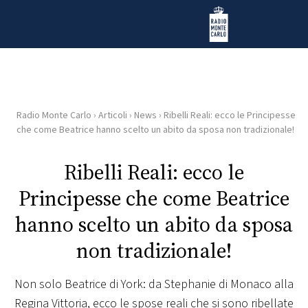
Vai al contenuto
Radio Monte Carlo
Radio Monte Carlo
›
Articoli
›
News
›
Ribelli Reali: ecco le Principesse
HOME
che come Beatrice hanno scelto un abito da sposa non tradizionale!
RADIO
Ribelli Reali: ecco le
Principesse che come Beatrice
WEB
RADIO
hanno scelto un abito da sposa
non tradizionale!
PLAYLIST
Non solo Beatrice di York: da Stephanie di Monaco alla
NEWS
Regina Vittoria, ecco le spose reali che si sono ribellate