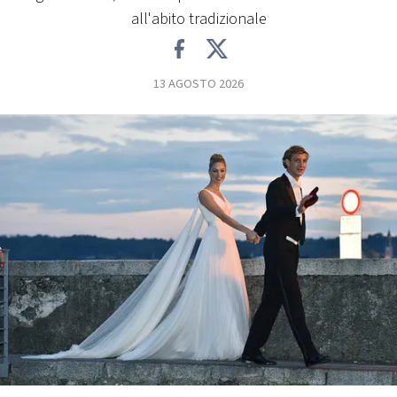
all'abito tradizionale
FOTO
13 AGOSTO 2026
CONCORSI
EVENTI
VIDEO
TV
PRINCIPATO
DI
MONACO
RMC