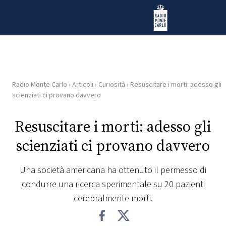
Vai al contenuto
Radio Monte Carlo
Radio Monte Carlo
›
Articoli
›
Curiosità
›
Resuscitare i morti: adesso gli
HOME
scienziati ci provano davvero
RADIO
Resuscitare i morti: adesso gli
scienziati ci provano davvero
WEB
RADIO
Una società americana ha ottenuto il permesso di
condurre una ricerca sperimentale su 20 pazienti
PLAYLIST
cerebralmente morti.
NEWS