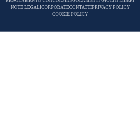
REGOLAMENTO CONCORSI
REGOLAMENTI GIOCHI LIBERI
NOTE LEGALI
CORPORATE
CONTATTI
PRIVACY POLICY
COOKIE POLICY