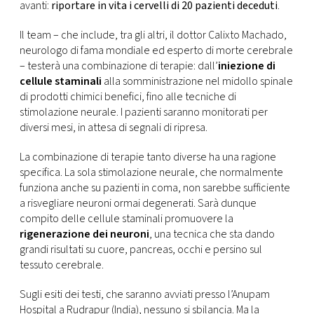
CONSIGLIA
avanti:
riportare in vita i cervelli di 20 pazienti deceduti
.
Il team – che include, tra gli altri, il dottor Calixto Machado,
neurologo di fama mondiale ed esperto di morte cerebrale
– testerà una combinazione di terapie: dall’
iniezione di
cellule staminali
alla somministrazione nel midollo spinale
di prodotti chimici benefici, fino alle tecniche di
stimolazione neurale. I pazienti saranno monitorati per
diversi mesi, in attesa di segnali di ripresa.
La combinazione di terapie tanto diverse ha una ragione
specifica. La sola stimolazione neurale, che normalmente
funziona anche su pazienti in coma, non sarebbe sufficiente
a risvegliare neuroni ormai degenerati. Sarà dunque
compito delle cellule staminali promuovere la
rigenerazione dei neuroni
, una tecnica che sta dando
grandi risultati su cuore, pancreas, occhi e persino sul
tessuto cerebrale.
Sugli esiti dei testi, che saranno avviati presso l’Anupam
Hospital a Rudrapur (India), nessuno si sbilancia. Ma la