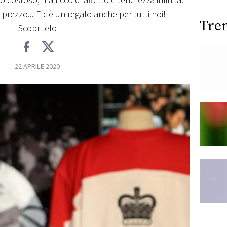
 costoso, ma ricco di affetto e tenerezza infinita.
ezzo... E c'è un regalo anche per tutti noi!
Tre
Scopritelo
22 APRILE 2020