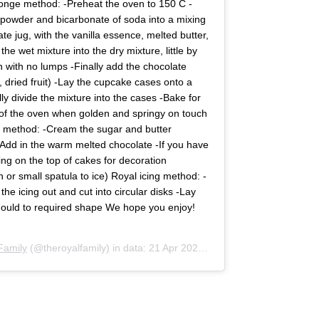
ponge method: -Preheat the oven to 150 C -
 powder and bicarbonate of soda into a mixing
te jug, with the vanilla essence, melted butter,
the wet mixture into the dry mixture, little by
th with no lumps -Finally add the chocolate
, dried fruit) -Lay the cupcake cases onto a
ly divide the mixture into the cases -Bake for
 of the oven when golden and springy on touch
g method: -Cream the sugar and butter
 -Add in the warm melted chocolate -If you have
ing on the top of cakes for decoration
 or small spatula to ice) Royal icing method: -
l the icing out and cut into circular disks -Lay
mould to required shape We hope you enjoy!
Family
(@theroyalfamily) in data:
21 Apr 2020 alle ore 6:53 PDT