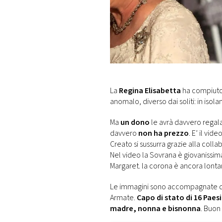
DI
MONACO
RMC
CONSIGLIA
La
Regina Elisabetta
ha compiuto 
anomalo, diverso dai soliti: in isol
Ma
un dono
le avrà davvero regala
davvero
non ha prezzo
. E’ il vi
Creato si sussurra grazie alla coll
Nel video la Sovrana è giovanissi
Margaret. la corona è ancora lonta
Le immagini sono accompagnate d
Armate.
Capo di stato di 16 Paesi
madre, nonna e bisnonna
. Buon