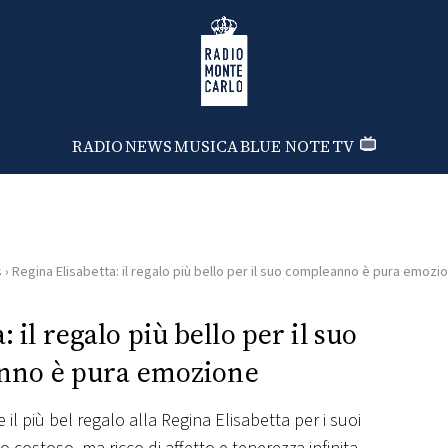
Radio Monte Carlo
RADIO
NEWS
MUSICA
BLUE NOTE
TV
s
›
Regina Elisabetta: il regalo più bello per il suo compleanno è pura emozi
 il regalo più bello per il suo
nno è pura emozione
 il più bel regalo alla Regina Elisabetta per i suoi