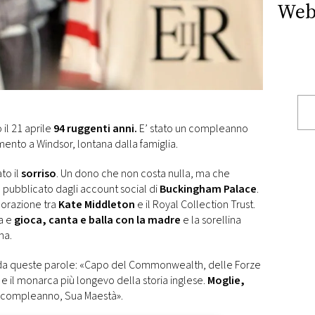
Web
il 21 aprile
94 ruggenti anni.
E’ stato un compleanno
amento a Windsor, lontana dalla famiglia.
to il
sorriso
. Un dono che non costa nulla, ma che
deo pubblicato dagli account social di
Buckingham Palace
.
aborazione tra
Kate Middleton
e il Royal Collection Trust.
ma e
gioca, canta e balla con la madre
e la sorellina
na.
a queste parole: «Capo del Commonwealth, delle Forze
e il monarca più longevo della storia inglese.
Moglie,
 compleanno, Sua Maestà».