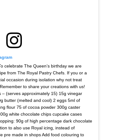
tagram
To celebrate The Queen’s birthday we are
ipe from The Royal Pastry Chefs. If you or a
ial occasion during isolation why not treat
Remember to share your creations with us!
s – (serves approximately 15) 15g vinegar
g butter (melted and cool) 2 eggs 5ml of
sing flour 75 of cocoa powder 300g caster
100g white chocolate chips cupcake cases
 topping: 90g of high percentage dark chocolate
ion to also use Royal icing, instead of
le pre made in shops Add food colouring to