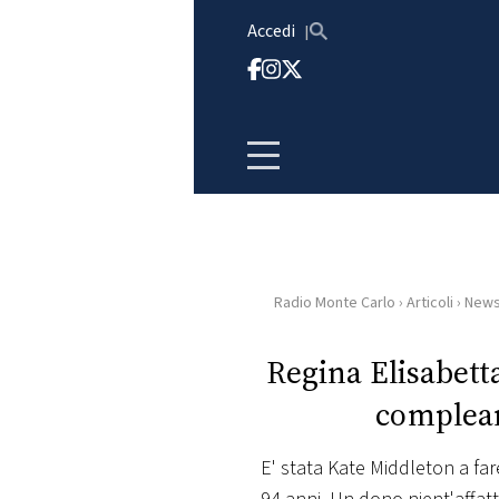
Vai al contenuto
Accedi
Radio Monte Carlo
›
Articoli
›
New
HOME
Regina Elisabetta:
RADIO
complea
WEB
RADIO
E' stata Kate Middleton a fare