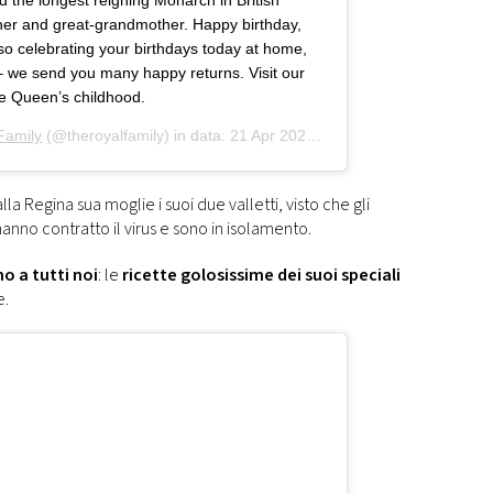
d the longest reigning Monarch in British
her and great-grandmother. Happy birthday,
so celebrating your birthdays today at home,
 – we send you many happy returns. Visit our
he Queen’s childhood.
Family
(@theroyalfamily) in data:
21 Apr 2020 alle ore 2:31 PDT
lla Regina sua moglie i suoi due valletti, visto che gli
hanno contratto il virus e sono in isolamento.
o a tutti noi
: le
ricette golosissime dei suoi speciali
e.