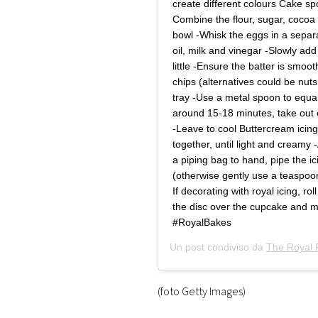
create different colours Cake s
Combine the flour, sugar, cocoa
bowl -Whisk the eggs in a separa
oil, milk and vinegar -Slowly add 
little -Ensure the batter is smoo
chips (alternatives could be nuts
tray -Use a metal spoon to equal
around 15-18 minutes, take out
-Leave to cool Buttercream icin
together, until light and creamy
a piping bag to hand, pipe the ic
(otherwise gently use a teaspoon
If decorating with royal icing, rol
the disc over the cupcake and 
#RoyalBakes
Un post condiviso da
The Royal 
(foto Getty Images)