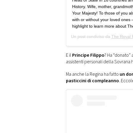
Head of State in 16 countries an
History. Wife, mother, grandmot
Your Majesty! To those of you al
with or without your loved ones
highlight to learn more about T
Un post condiviso da
The Royal 
E il
Principe Filippo
? Ha “donato” a
assistenti personali della Sovrana 
Ma anche la Regina ha fatto
un don
pasticcini di compleanno
. Eccol