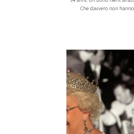
94 anni. Un dono nient'affatto
PLAYLIST
Che davvero non hanno pr
NEWS
FOTO
CONCORSI
EVENTI
VIDEO
TV
PRINCIPATO