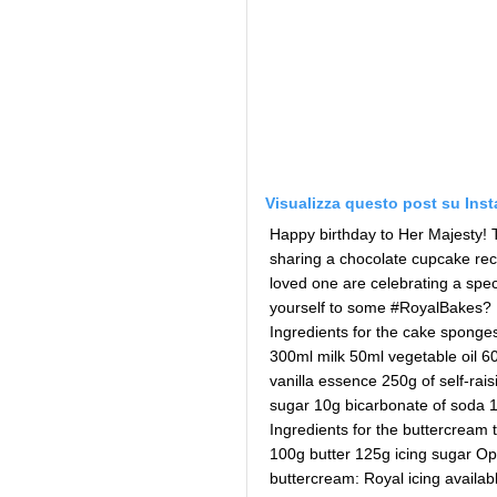
Visualizza questo post su Ins
Happy birthday to Her Majesty! 
sharing a chocolate cupcake rec
loved one are celebrating a spec
yourself to some #RoyalBakes? 
Ingredients for the cake sponge
300ml milk 50ml vegetable oil 60
vanilla essence 250g of self-rai
sugar 10g bicarbonate of soda 
Ingredients for the buttercream
100g butter 125g icing sugar Opt
buttercream: Royal icing availab