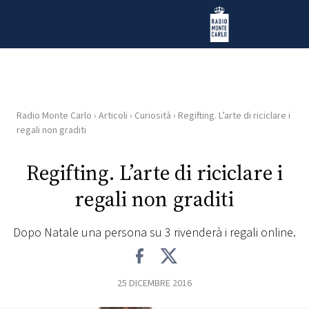
Vai al contenuto
Radio Monte Carlo
Radio Monte Carlo
›
Articoli
›
Curiosità
›
Regifting. L’arte di riciclare i
HOME
regali non graditi
RADIO
Regifting. L’arte di riciclare i
regali non graditi
WEB
RADIO
Dopo Natale una persona su 3 rivenderà i regali online.
PLAYLIST
25 DICEMBRE 2016
NEWS