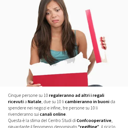
FOTO
CONCORSI
EVENTI
VIDEO
TV
PRINCIPATO
Cinque persone su 10
regaleranno ad altri i regali
DI
ricevuti
a
Natale
, due su 10 li
cambieranno in buoni
da
MONACO
spendere nei negozi e infine, tre persone su 10 li
rivenderanno sui
canali online
.
Questa è la stima del Centro Studi di
Confcooperative
,
RMC
riguardante il fenomeno denominato
“regifting”
, il riciclo