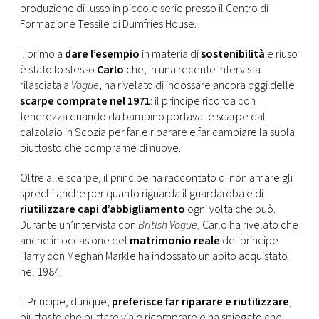
produzione di lusso in piccole serie presso il Centro di
Formazione Tessile di Dumfries House.
Il primo a
dare l’esempio
in materia di
sostenibilità
e riuso
è stato lo stesso
Carlo
che, in una recente intervista
rilasciata a
Vogue
, ha rivelato di indossare ancora oggi delle
scarpe comprate nel 1971
: il principe ricorda con
tenerezza quando da bambino portava le scarpe dal
calzolaio in Scozia per farle riparare e far cambiare la suola
piuttosto che comprarne di nuove.
Oltre alle scarpe, il principe ha raccontato di non amare gli
sprechi anche per quanto riguarda il guardaroba e di
riutilizzare capi d’abbigliamento
ogni volta che può.
Durante un’intervista con
British Vogue
, Carlo ha rivelato che
anche in occasione del
matrimonio reale
del principe
Harry con Meghan Markle ha indossato un abito acquistato
nel 1984.
Il Principe, dunque,
preferisce far riparare e riutilizzare
,
piuttosto che buttare via e ricomprare e ha spiegato che