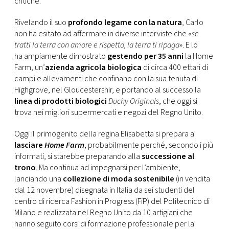
critiche.
CONSIGLIA
Rivelando il suo
profondo legame con la natura
, Carlo
non ha esitato ad affermare in diverse interviste che «
se
tratti la terra con amore e rispetto, la terra ti ripaga
». E lo
ha ampiamente dimostrato
gestendo per 35 anni
la Home
Farm, un’
azienda agricola biologica
di circa 400 ettari di
campi e allevamenti che confinano con la sua tenuta di
Highgrove, nel Gloucestershir, e portando al successo la
linea di prodotti biologici
Duchy Originals
, che oggi si
trova nei migliori supermercati e negozi del Regno Unito.
Oggi il primogenito della regina Elisabetta si prepara a
lasciare
Home Farm
, probabilmente perché, secondo i più
informati, si starebbe preparando alla
successione al
trono
. Ma continua ad impegnarsi per l’ambiente,
lanciando una
collezione di moda sostenibile
(in vendita
dal 12 novembre) disegnata in Italia da sei studenti del
centro di ricerca Fashion in Progress (FiP) del Politecnico di
Milano e realizzata nel Regno Unito da 10 artigiani che
hanno seguito corsi di formazione professionale per la