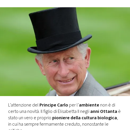
FOTO
CONCORSI
EVENTI
VIDEO
TV
PRINCIPATO
DI
L’attenzione del
Principe Carlo
per l’
ambiente
non è di
MONACO
certo una novità. Il figlio di Elisabetta II negli
anni Ottanta
è
stato un vero e proprio
pioniere della cultura biologica
,
in cui ha sempre fermamente creduto, nonostante le
RMC