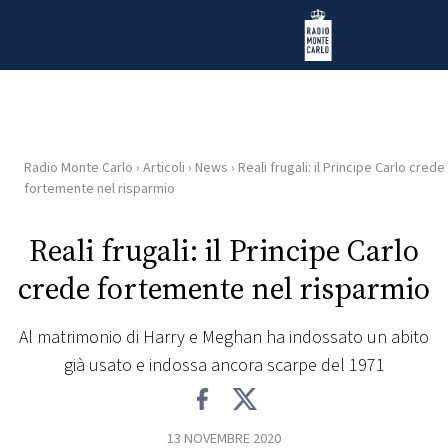
Vai al contenuto
Radio Monte Carlo
Radio Monte Carlo
›
Articoli
›
News
›
Reali frugali: il Principe Carlo crede
HOME
fortemente nel risparmio
RADIO
Reali frugali: il Principe Carlo
crede fortemente nel risparmio
WEB
RADIO
Al matrimonio di Harry e Meghan ha indossato un abito
già usato e indossa ancora scarpe del 1971
PLAYLIST
NEWS
13 NOVEMBRE 2020