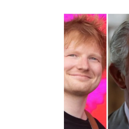
PLAYLIST
NEWS
FOTO
CONCORSI
EVENTI
VIDEO
TV
PRINCIPATO