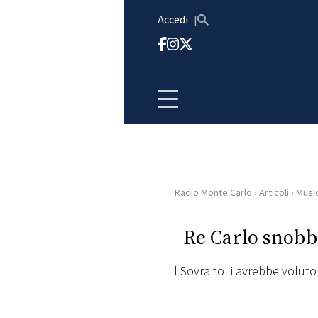
Vai al contenuto
Accedi
Radio Monte Carlo
›
Articoli
›
Musi
HOME
Re Carlo snobb
RADIO
Il Sovrano li avrebbe voluto
WEB
RADIO