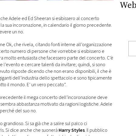
Web
 che Adele ed Ed Sheeran si esibissero al concerto
 la sua incoronazione, in calendario il giorno precedente.
cevere un no.
ne Ok, che rivela, citando fonti interne all’organizzazione
n certo numero di persone che vorrebbe si esibissero e
Era molto entusiasta che facessero parte del concerto. C’è
e l’evento e cercare talenti da invitare; quindi, si sono
evuto risposte dicendo che non erano disponibili, il che è
iganti dell’industria dello spettacolo e sono tipicamente
utto il mondo. E’ un vero peccato”.
 precedente il mega concerto dell’incoronazione deve
to sembra abbastanza motivato da ragioni logistiche. Adele
 perché del suo no.
o grandioso. Si sa già che a salire sul palco ci
rls. Si dice anche che suonerà
Harry Styles
. Il pubblico