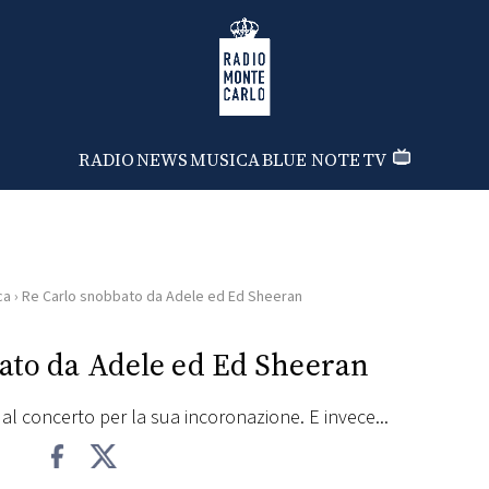
Radio Monte Carlo
RADIO
NEWS
MUSICA
BLUE NOTE
TV
ca
›
Re Carlo snobbato da Adele ed Ed Sheeran
ato da Adele ed Ed Sheeran
 al concerto per la sua incoronazione. E invece...