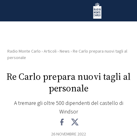
Vai al contenuto
Radio Monte Carlo
Radio Monte Carlo
›
Articoli
›
News
›
Re Carlo prepara nuovi tagli al
HOME
personale
RADIO
Re Carlo prepara nuovi tagli al
personale
WEB
RADIO
A tremare gli oltre 500 dipendenti del castello di
Windsor
PLAYLIST
NEWS
26 NOVEMBRE 2022