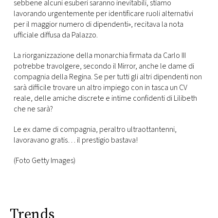
sebbene alcuni esuberi saranno inevitabili, stiamo
lavorando urgentemente per identificare ruoli alternativi
per il maggior numero di dipendenti», recitava la nota
ufficiale diffusa da Palazzo.
La riorganizzazione della monarchia firmata da Carlo III
potrebbe travolgere, secondo il Mirror, anche le dame di
compagnia della Regina. Se per tutti gli altri dipendenti non
sarà difficile trovare un altro impiego con in tasca un CV
reale, delle amiche discrete e intime confidenti di Lilibeth
che ne sarà?
Le ex dame di compagnia, peraltro ultraottantenni,
lavoravano gratis… il prestigio bastava!
(Foto Getty Images)
Trends