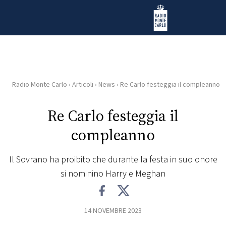
Vai al contenuto
Radio Monte Carlo
Radio Monte Carlo
›
Articoli
›
News
›
Re Carlo festeggia il compleanno
HOME
Re Carlo festeggia il
RADIO
compleanno
WEB
RADIO
Il Sovrano ha proibito che durante la festa in suo onore
si nominino Harry e Meghan
PLAYLIST
14 NOVEMBRE 2023
NEWS