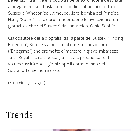
Le tensioni tra il Re e la coppia ribelle sono note e destinate
CONSIGLIA
a peggiorare. Non bastassero i continui attacchi diretti dei
Sussex ai Windsor (da ultimo, col libro-bomba del Principe
Harry “Spare”) sulla corona incombono le rivelazioni di un
giornalista che dei Sussex è da anni amico, Omid Scobie.
Già coautore della biografia (dalla parte dei Sussex) “Finding
Freedom”, Scobie sta per pubblicare un nuovo libro
(“Endgame”) che promette di mettere in grave imbarazzo
tutti i Royal. Tra i più bersagliati ci sarà proprio Carlo. Il
volume uscirà pochi giorni dopo il compleanno del
Sovrano. Forse, non a caso.
(Foto Getty Images)
Trends