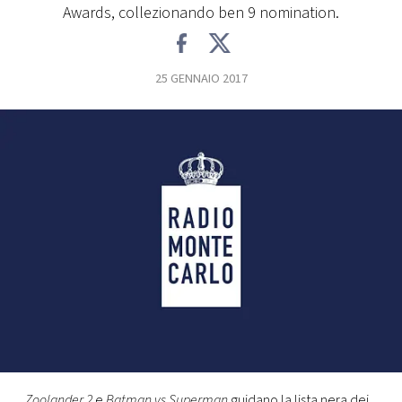
Awards, collezionando ben 9 nomination.
FOTO
25 GENNAIO 2017
CONCORSI
EVENTI
VIDEO
TV
PRINCIPATO
DI
MONACO
RMC
Zoolander 2
e
Batman vs Superman
guidano la lista nera dei