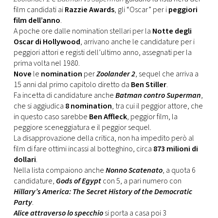
CONSIGLIA
film candidati ai
Razzie Awards
, gli “Oscar” per i
peggiori
film dell’anno
.
A poche ore dalle nomination stellari per la
Notte degli
Oscar di Hollywood
, arrivano anche le candidature per i
peggiori attori e registi dell’ultimo anno, assegnati per la
prima volta nel 1980.
Nove
le
nomination
per
Zoolander 2
, sequel che arriva a
15 anni dal primo capitolo diretto da
Ben Stiller
.
Fa incetta di candidature anche
Batman contro Superman
,
che si aggiudica
8 nomination
, tra cui il peggior attore, che
in questo caso sarebbe
Ben Affleck
, peggior film, la
peggiore sceneggiatura e il peggior sequel.
La disapprovazione della critica, non ha impedito però al
film di fare ottimi incassi al botteghino, circa
873 milioni di
dollari
.
Nella lista compaiono anche
Nonno Scatenato
, a quota 6
candidature,
Gods of Egypt
con 5, a pari numero con
Hillary’s America: The Secret History of the Democratic
Party
.
Alice attraverso lo specchio
si porta a casa poi 3