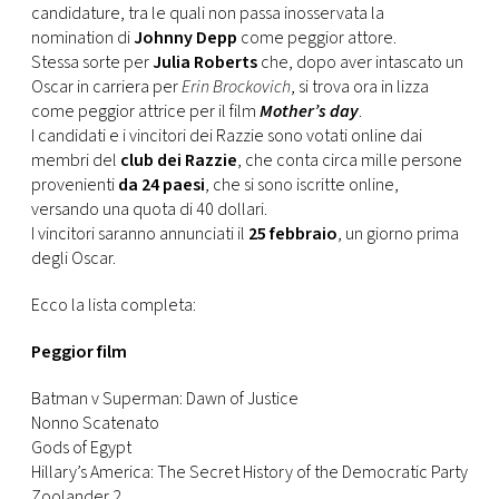
candidature, tra le quali non passa inosservata la
nomination di
Johnny Depp
come peggior attore.
Stessa sorte per
Julia Roberts
che, dopo aver intascato un
Oscar in carriera per
Erin Brockovich
, si trova ora in lizza
come peggior attrice per il film
Mother’s day
.
I candidati e i vincitori dei Razzie sono votati online dai
membri del
club dei Razzie
, che conta circa mille persone
provenienti
da 24 paesi
, che si sono iscritte online,
versando una quota di 40 dollari.
I vincitori saranno annunciati il
25 febbraio
, un giorno prima
degli Oscar.
Ecco la lista completa:
Peggior film
Batman v Superman: Dawn of Justice
Nonno Scatenato
Gods of Egypt
Hillary’s America: The Secret History of the Democratic Party
Zoolander 2