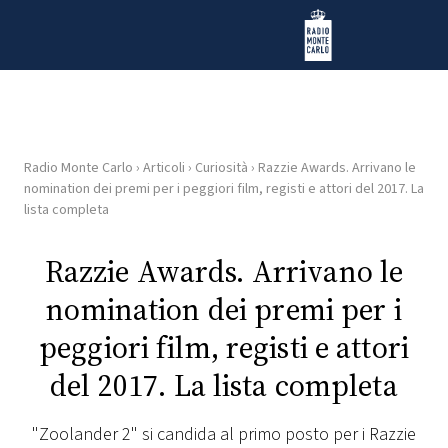
Vai al contenuto
Radio Monte Carlo
Radio Monte Carlo
›
Articoli
›
Curiosità
›
Razzie Awards. Arrivano le
HOME
nomination dei premi per i peggiori film, registi e attori del 2017. La
lista completa
RADIO
Razzie Awards. Arrivano le
WEB
nomination dei premi per i
RADIO
peggiori film, registi e attori
PLAYLIST
del 2017. La lista completa
NEWS
"Zoolander 2" si candida al primo posto per i Razzie