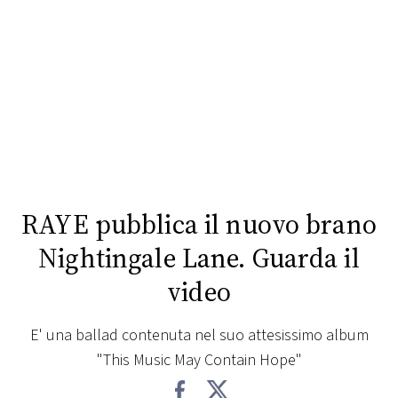
FOTO
CONCORSI
EVENTI
VIDEO
RAYE pubblica il nuovo brano
TV
Nightingale Lane. Guarda il
video
PRINCIPATO
DI
MONACO
E' una ballad contenuta nel suo attesissimo album
"This Music May Contain Hope"
RMC