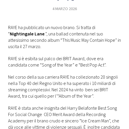
CONSIGLIA
4 MARZO 2026
RAYE ha pubblicato un nuovo brano. Si tratta di
“
Nightingale Lane
.”, una ballad contenuta nel suo
attesissimo secondo album “This Music May Contain Hope” in
uscita il 27 marzo.
RAYE si è esibita sul palco dei BRIT Award, dove era
candidata come “Song of the Year” e “Best Pop Act”.
Nel corso della sua carriera RAYE ha collezionato 20 singoli
nella Top 40 del Regno Unito e ha superato i 10 miliardi di
streaming complessivi. Nel 2024 ha vinto ben sei BRIT
Award, tra cui quello per l’“Album of the Year”.
RAYE è stata anche insignita del Harry Belafonte Best Song
For Social Change CEO Merit Award della Recording
Academy per il brano crudo e sincero “Ice Cream Man”, che
dà voce alle vittime di violenze sessuali. È inoltre candidata