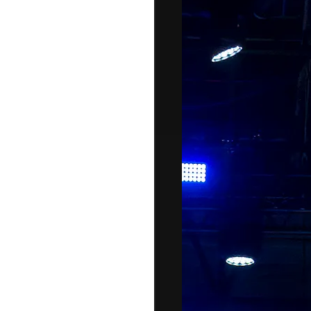
DI
MONACO
RMC
CONSIGLIA