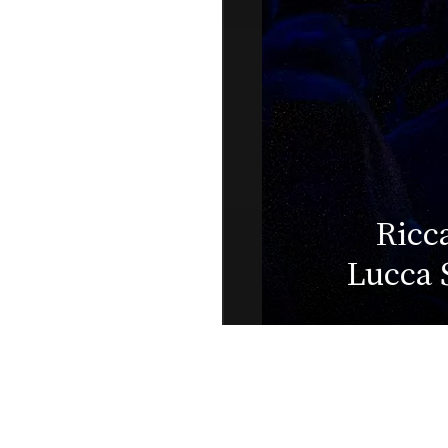
Muti live a
er Festival:
più belle