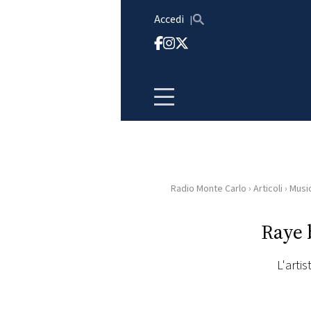
Vai al contenuto
Accedi
Radio Monte Carlo
›
Articoli
›
Musi
HOME
Raye
RADIO
L'arti
WEB
RADIO