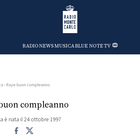
Radio Monte Carlo
RADIO
NEWS
MUSICA
BLUE NOTE
TV
ca
›
Raye buon compleanno
 buon compleanno
sta è nata il 24 ottobre 1997