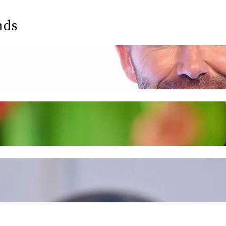
nds
e Want Miles a Lucca
mmer Festival: le foto
più belle