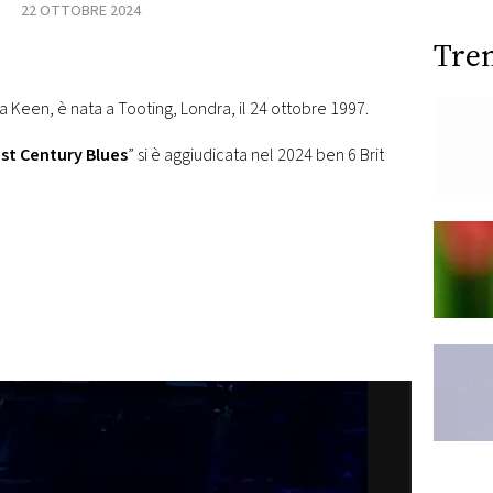
22 OTTOBRE 2024
Tre
 Keen, è nata a Tooting, Londra, il 24 ottobre 1997.
st Century Blues
” si è aggiudicata nel 2024 ben 6 Brit
pen Modena 2026:
W
to più belle della
Su
ima edizione