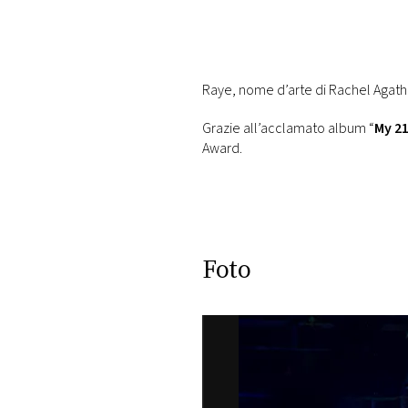
PLAYLIST
NEWS
Raye, nome d’arte di Rachel Agatha
Grazie all’acclamato album “
My 21
FOTO
Award.
CONCORSI
Jazz O
EVENTI
le fo
Foto
VIDEO
pr
TV
PRINCIPATO