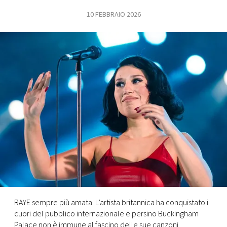
10 FEBBRAIO 2026
FOTO
CONCORSI
EVENTI
VIDEO
TV
PRINCIPATO
DI
MONACO
RAYE sempre più amata. L’artista britannica ha conquistato i
cuori del pubblico internazionale e persino Buckingham
RMC
Palace non è immune al fascino delle sue canzoni.