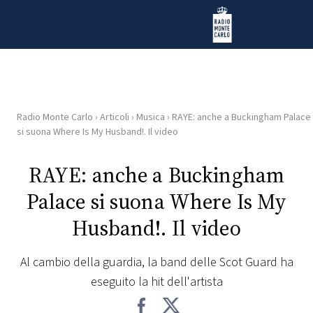
Vai al contenuto
Radio Monte Carlo
Radio Monte Carlo
›
Articoli
›
Musica
›
RAYE: anche a Buckingham Palace
HOME
si suona Where Is My Husband!. Il video
RADIO
RAYE: anche a Buckingham
Palace si suona Where Is My
WEB
RADIO
Husband!. Il video
PLAYLIST
Al cambio della guardia, la band delle Scot Guard ha
eseguito la hit dell'artista
NEWS