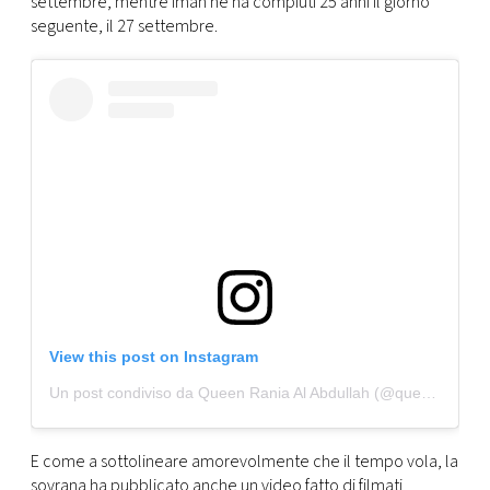
settembre, mentre Iman ne ha compiuti 25 anni il giorno
CONSIGLIA
seguente, il 27 settembre.
View this post on Instagram
Un post condiviso da Queen Rania Al Abdullah (@queenrania)
E come a sottolineare amorevolmente che il tempo vola, la
sovrana ha pubblicato anche un video fatto di filmati