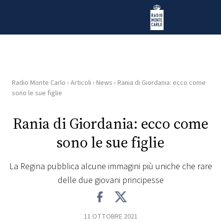
Vai al contenuto
Radio Monte Carlo
Radio Monte Carlo
›
Articoli
›
News
›
Rania di Giordania: ecco come
HOME
sono le sue figlie
RADIO
Rania di Giordania: ecco come
sono le sue figlie
WEB
RADIO
La Regina pubblica alcune immagini più uniche che rare
delle due giovani principesse
PLAYLIST
NEWS
11 OTTOBRE 2021