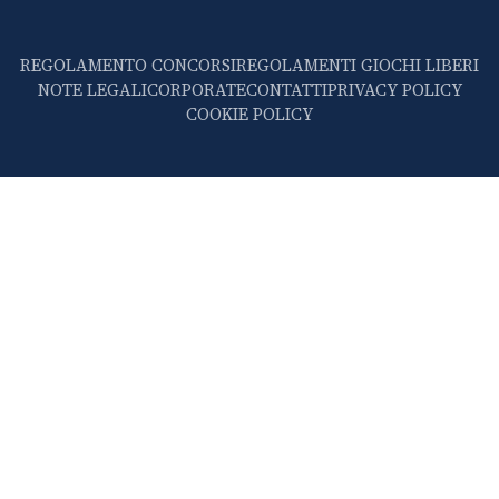
REGOLAMENTO CONCORSI
REGOLAMENTI GIOCHI LIBERI
NOTE LEGALI
CORPORATE
CONTATTI
PRIVACY POLICY
COOKIE POLICY