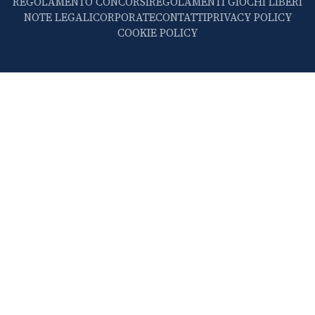
REGOLAMENTO CONCORSI
REGOLAMENTI GIOCHI LIBERI
NOTE LEGALI
CORPORATE
CONTATTI
PRIVACY POLICY
COOKIE POLICY