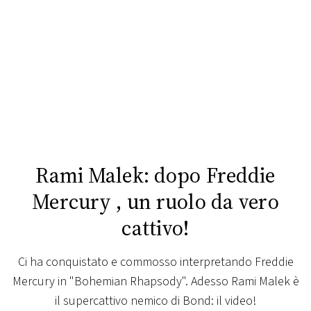
FOTO
CONCORSI
EVENTI
VIDEO
Rami Malek: dopo Freddie
TV
Mercury , un ruolo da vero
cattivo!
PRINCIPATO
DI
MONACO
Ci ha conquistato e commosso interpretando Freddie
Mercury in "Bohemian Rhapsody". Adesso Rami Malek è
RMC
il supercattivo nemico di Bond: il video!