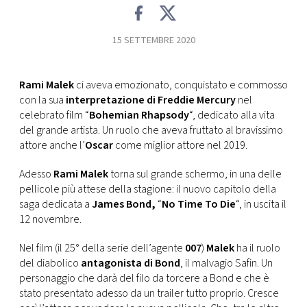
CONSIGLIA
15 SETTEMBRE 2020
Rami Malek
ci aveva emozionato, conquistato e commosso
con la sua
interpretazione di Freddie Mercury
nel
celebrato film “
Bohemian Rhapsody
“, dedicato alla vita
del grande artista. Un ruolo che aveva fruttato al bravissimo
attore anche l’
Oscar
come miglior attore nel 2019.
Adesso
Rami Malek
torna sul grande schermo, in una delle
pellicole più attese della stagione: il nuovo capitolo della
saga dedicata a
James Bond,
“
No Time To Die
“, in uscita il
12 novembre.
Nel film (il 25° della serie dell’agente
007
)
Malek
ha il ruolo
del diabolico
antagonista di Bond
, il malvagio Safin. Un
personaggio che darà del filo da torcere a Bond e che è
stato presentato adesso da un trailer tutto proprio. Cresce