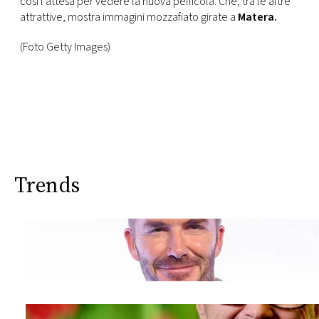
così l’attesa per vedere la nuova pellicola. Che, tra le altre
attrattive, mostra immagini mozzafiato girate a
Matera.
(Foto Getty Images)
Trends