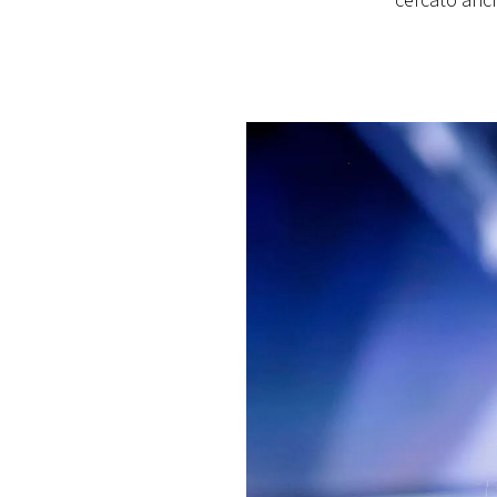
cercato anc
PLAYLIST
NEWS
FOTO
CONCORSI
EVENTI
VIDEO
TV
PRINCIPATO