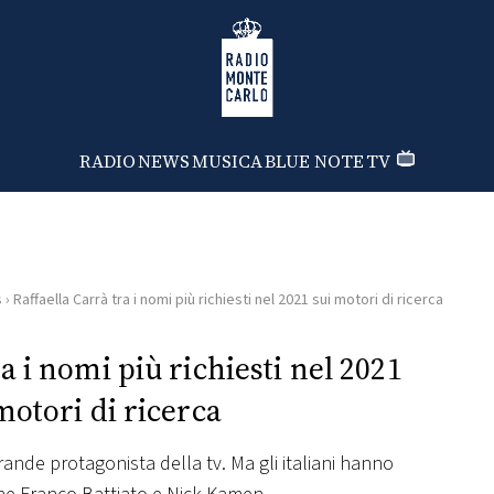
Radio Monte Carlo
RADIO
NEWS
MUSICA
BLUE NOTE
TV
s
›
Raffaella Carrà tra i nomi più richiesti nel 2021 sui motori di ricerca
a i nomi più richiesti nel 2021
motori di ricerca
rande protagonista della tv. Ma gli italiani hanno