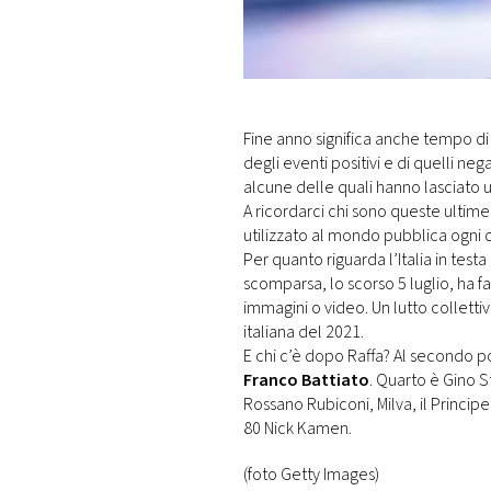
DI
MONACO
RMC
CONSIGLIA
Fine anno significa anche tempo di 
degli eventi positivi e di quelli neg
alcune delle quali hanno lasciato un
A ricordarci chi sono queste ultim
utilizzato al mondo pubblica ogni 
Per quanto riguarda l’Italia in testa
scomparsa, lo scorso 5 luglio, ha fa
immagini o video. Un lutto colletti
italiana del 2021.
E chi c’è dopo Raffa? Al secondo p
Franco Battiato
. Quarto è Gino S
Rossano Rubiconi, Milva, il Princip
80 Nick Kamen.
(foto Getty Images)