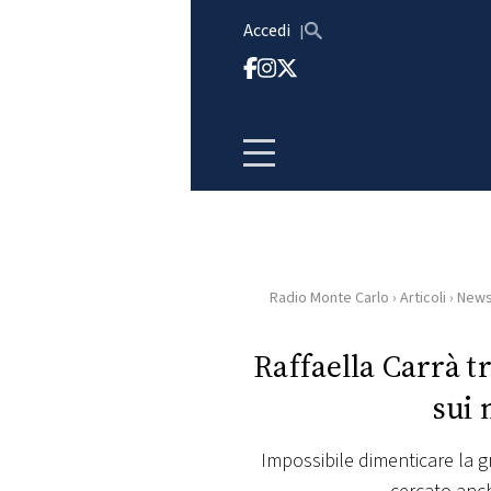
Vai al contenuto
Accedi
Radio Monte Carlo
›
Articoli
›
New
HOME
Raffaella Carrà tr
RADIO
sui 
WEB
RADIO
Impossibile dimenticare la g