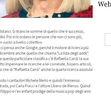
Web
bilanci. Si tirano le somme di quello che è successo,
ativi. Poi si ricordano le persone che non ci sono più,
 vuoto a livello collettivo.
e ci pensa anche Google, perché il motore di ricerca più
dicembre anche quella che chiama “La lista degli addii”.
 a questa particolare classifica c’è Raffaella Carrà: la sua
tto impennare le ricerche a lei correlate, fossero articoli,
vo che di “Raffaella Carrà” anche la quarta ricerca assoluta
osto i cantautori Michele Merlo e quindi l’immenso
trada, poi Carla Fracci e l’attore Libero de Rienzo. Quindi
e Filippo e l’ex enfant prodige della musica pop degli anni