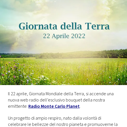
FOTO
CONCORSI
EVENTI
VIDEO
TV
Il 22 aprile, Giornata Mondiale della Terra, si accende una
PRINCIPATO
DI
nuova web radio dell’esclusivo bouquet della nostra
MONACO
emittente:
Radio Monte Carlo Planet
.
Un progetto di ampio respiro, nato dalla volontà di
RMC
celebrare le bellezze del nostro pianeta e promuoverne la