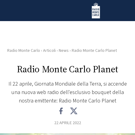
Vai al contenuto
Radio Monte Carlo
Radio Monte Carlo
›
Articoli
›
News
›
Radio Monte Carlo Planet
HOME
Radio Monte Carlo Planet
RADIO
Il 22 aprile, Giornata Mondiale della Terra, si accende
WEB
una nuova web radio dell'esclusivo bouquet della
RADIO
nostra emittente: Radio Monte Carlo Planet
PLAYLIST
22 APRILE 2022
NEWS