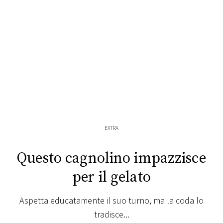
FOTO
CONCORSI
EVENTI
VIDEO
EXTRA
TV
Questo cagnolino impazzisce
PRINCIPATO
per il gelato
DI
MONACO
Aspetta educatamente il suo turno, ma la coda lo
tradisce...
RMC