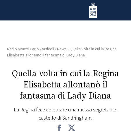
Vai al contenuto
Radio Monte Carlo
Radio Monte Carlo
›
Articoli
›
News
›
Quella volta in cui la Regina
HOME
Elisabetta allontanò il fantasma di Lady Diana
RADIO
Quella volta in cui la Regina
Elisabetta allontanò il
WEB
RADIO
fantasma di Lady Diana
PLAYLIST
La Regina fece celebrare una messa segreta nel
castello di Sandringham.
NEWS