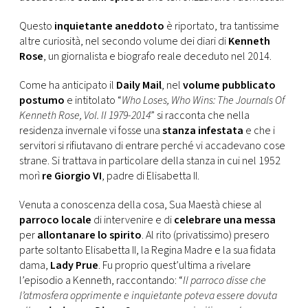
CONSIGLIA
Questo
inquietante aneddoto
è riportato, tra tantissime
altre curiosità, nel secondo volume dei diari di
Kenneth
Rose
, un giornalista e biografo reale deceduto nel 2014.
Come ha anticipato il
Daily Mail
, nel
volume pubblicato
postumo
e intitolato “
Who Loses, Who Wins: The Journals Of
Kenneth Rose, Vol. II 1979-2014
” si racconta che nella
residenza invernale vi fosse una
stanza infestata
e che i
servitori si rifiutavano di entrare perché vi accadevano cose
strane. Si trattava in particolare della stanza in cui nel 1952
morì
re Giorgio VI
, padre di Elisabetta II.
Venuta a conoscenza della cosa, Sua Maestà chiese al
parroco locale
di intervenire e di
celebrare una messa
per
allontanare lo spirito
. Al rito (privatissimo) presero
parte soltanto Elisabetta II, la Regina Madre e la sua fidata
dama,
Lady Prue
. Fu proprio quest’ultima a rivelare
l’episodio a Kenneth, raccontando: “
Il parroco disse che
l’atmosfera opprimente e inquietante poteva essere dovuta