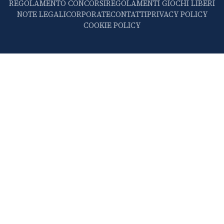
REGOLAMENTO CONCORSI
REGOLAMENTI GIOCHI LIBERI
NOTE LEGALI
CORPORATE
CONTATTI
PRIVACY POLICY
COOKIE POLICY