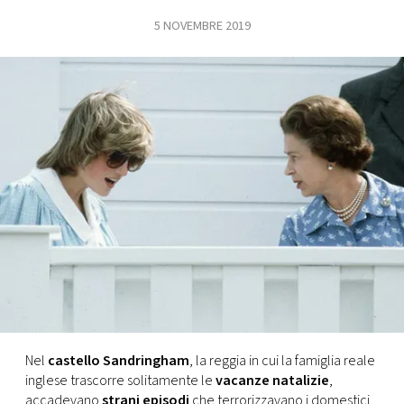
5 NOVEMBRE 2019
FOTO
CONCORSI
EVENTI
VIDEO
TV
PRINCIPATO
DI
MONACO
Nel
castello Sandringham
, la reggia in cui la famiglia reale
inglese trascorre solitamente le
vacanze natalizie
,
RMC
accadevano
strani episodi
che terrorizzavano i domestici.