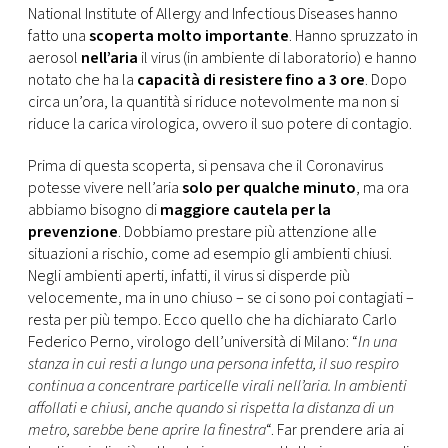
CONSIGLIA
National Institute of Allergy and Infectious Diseases hanno
fatto una
scoperta molto importante
. Hanno spruzzato in
aerosol
nell’aria
il virus (in ambiente di laboratorio) e hanno
notato che ha la
capacità di resistere fino a 3 ore
. Dopo
circa un’ora, la quantità si riduce notevolmente ma non si
riduce la carica virologica, ovvero il suo potere di contagio.
Prima di questa scoperta, si pensava che il Coronavirus
potesse vivere nell’aria
solo per qualche minuto
, ma ora
abbiamo bisogno di
maggiore cautela per la
prevenzione
. Dobbiamo prestare più attenzione alle
situazioni a rischio, come ad esempio gli ambienti chiusi.
Negli ambienti aperti, infatti, il virus si disperde più
velocemente, ma in uno chiuso – se ci sono poi contagiati –
resta per più tempo. Ecco quello che ha dichiarato Carlo
Federico Perno, virologo dell’università di Milano: “
In una
stanza in cui resti a lungo una persona infetta, il suo respiro
continua a concentrare particelle virali nell’aria. In ambienti
affollati e chiusi, anche quando si rispetta la distanza di un
metro, sarebbe bene aprire la finestra
“. Far prendere aria ai