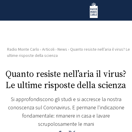
Vai al contenuto
Radio Monte Carlo
Radio Monte Carlo
›
Articoli
›
News
›
Quanto resiste nell’aria il virus? Le
HOME
ultime risposte della scienza
RADIO
Quanto resiste nell’aria il virus?
Le ultime risposte della scienza
WEB
RADIO
Si approfondiscono gli studi e si accresce la nostra
conoscenza sul Coronavirus. E permane l'indicazione
PLAYLIST
fondamentale: rimanere in casa e lavare
scrupolosamente le mani
NEWS