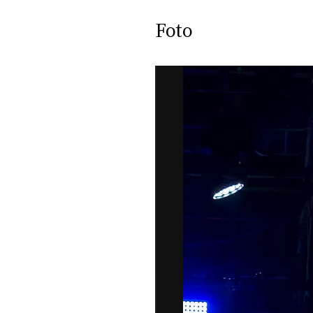
Jazz O
le fo
Foto
pr