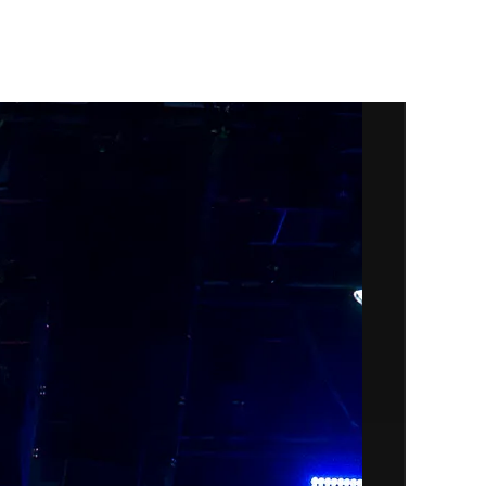
pen Modena 2026:
W
to più belle della
Su
ima edizione