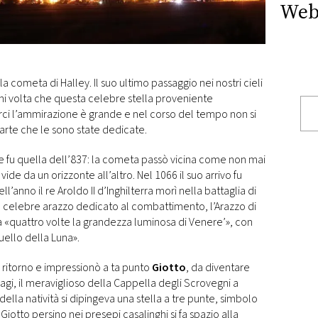
Web
 la cometa di Halley. Il suo ultimo passaggio nei nostri cieli
Ogni volta che questa celebre stella proveniente
arci l’ammirazione è grande e nel corso del tempo non si
arte che le sono state dedicate.
fu quella dell’837: la cometa passò vicina come non mai
vide da un orizzonte all’altro. Nel 1066 il suo arrivo fu
’anno il re Aroldo II d’Inghilterra morì nella battaglia di
 nel celebre arazzo dedicato al combattimento, l’Arazzo di
ra «quattro volte la grandezza luminosa di Venere’», con
uello della Luna».
e ritorno e impressionò a ta punto
Giotto
, da diventare
agi, il meraviglioso della Cappella degli Scrovegni a
della natività si dipingeva una stella a tre punte, simbolo
 Giotto persino nei presepi casalinghi si fa spazio alla