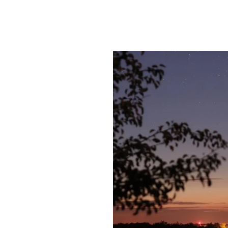
PLAYLIST
NEWS
FOTO
CONCORSI
EVENTI
VIDEO
TV
PRINCIPATO