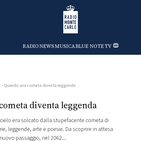
Radio Monte Carlo
RADIO
NEWS
MUSICA
BLUE NOTE
TV
s
›
Quando una cometa diventa leggenda
cometa diventa leggenda
il cielo era solcato dalla stupefacente cometa di
rie, leggende, arte e poesie. Da scoprire in attesa
nuovo passaggio, nel 2062...