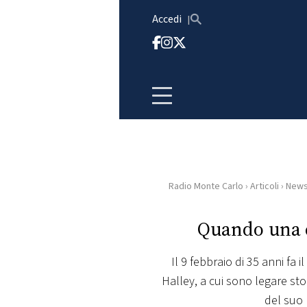
Vai al contenuto
Accedi
Radio Monte Carlo
›
Articoli
›
New
HOME
Quando una 
RADIO
Il 9 febbraio di 35 anni fa 
WEB
Halley, a cui sono legare sto
RADIO
del suo 