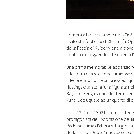
DI
MONACO
RMC
CONSIGLIA
Tornerà a farci visita solo nel 2062,
risale al 9 febbraio di 35 anni fa. 
dalla Fascia di Kuiper viene a trov
contano le leggende e le opere d’
Una prima memorabile apparizione 
alla Terra e la sua coda luminosa si 
interpretato come un presagio: quell
Hastings e la stella fu raffigurata
Bayeux. Per gli storici del tempi e
«una luce uguale ad un quarto di q
Tra il 1301 e il 1302 la cometa fec
protagonista dell’Adorazione dei M
Padova. Prima d’allora sulla grotta 
della Trinità. Dopo l’innovazione di