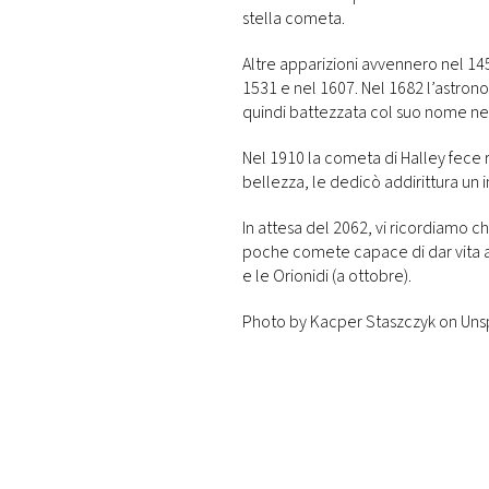
stella cometa.
Altre apparizioni avvennero nel 14
1531 e nel 1607. Nel 1682 l’astron
quindi battezzata col suo nome ne
Nel 1910 la cometa di Halley fece r
bellezza, le dedicò addirittura un 
In attesa del 2062, vi ricordiamo ch
poche comete capace di dar vita a 
e le Orionidi (a ottobre).
Photo by Kacper Staszczyk on Uns