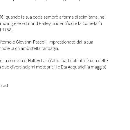
56, quando la sua coda sembrò a forma di scimitarra, nel
omo inglese Edmond Halley la identificò e la cometa fu
l 1758.
itorno e Giovanni Pascoli, impressionato dalla sua
inno e la chiamò stella randagia.
e la cometa di Halley ha un’altra particolarità: è una delle
due diversi sciami meteorici: le Eta Acquaridi (a maggio)
plash