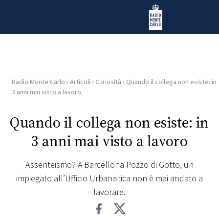
Vai al contenuto
Radio Monte Carlo
Radio Monte Carlo
›
Articoli
›
Curiosità
›
Quando il collega non esiste: in
HOME
3 anni mai visto a lavoro
RADIO
Quando il collega non esiste: in
3 anni mai visto a lavoro
WEB
RADIO
Assenteismo? A Barcellona Pozzo di Gotto, un
impiegato all’Ufficio Urbanistica non è mai andato a
PLAYLIST
lavorare.
NEWS