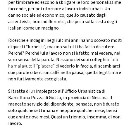
CONSIGLIA
per timbrare ed escono a sbrigare le loro personalissime
faccende, per poi ritornare a lavoro indisturbati. Un
danno sociale ed economico, quello causato dagli
assenteisti, non indifferente, che pesa sulla testa degli
italiani come un macigno.
Ricerche e indagini negli ultimi anni hanno scovato molti
di questi “furbetti”, ma uno su tutti ha fatto discutere.
Perché? Perché lui a lavoro non si è fatto mai vedere, nel
vero senso della parola.
Nessuno dei suoi colleghi
infatti
ha mai avuto il “piacere” di
vederlo in faccia
, di scambiarci
due parole o berci un caffè nella pausa, quella legittima e
non furtivamente escogitata.
Si tratta di
un
impiegato all’
Ufficio Urbanistica di
Barcellona Pozza di Gotto
, in provincia di Messina. Il
mancato servizio del dipendente, pensate, non è durato
solo qualche settimana e neppure qualche mese, bensì
due anni e nove mesi
. Quasi un triennio, insomma, di non
lavoro.