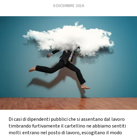
6 DICEMBRE 2016
FOTO
CONCORSI
EVENTI
VIDEO
TV
PRINCIPATO
DI
MONACO
Di casi di dipendenti pubblici che si assentano dal lavoro
timbrando furtivamente il cartellino ne abbiamo sentiti
RMC
molti: entrano nel posto di lavoro, escogitano il modo