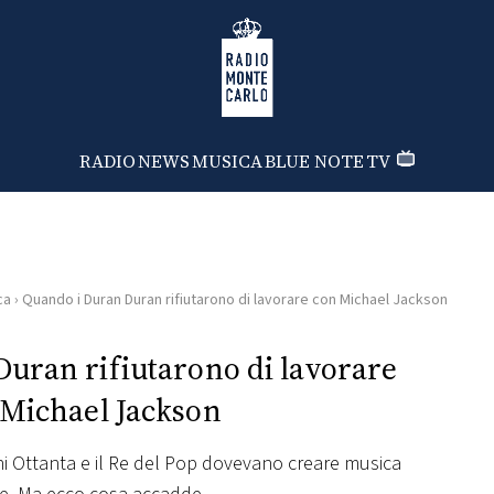
Radio Monte Carlo
RADIO
NEWS
MUSICA
BLUE NOTE
TV
ca
›
Quando i Duran Duran rifiutarono di lavorare con Michael Jackson
uran rifiutarono di lavorare
 Michael Jackson
i Ottanta e il Re del Pop dovevano creare musica