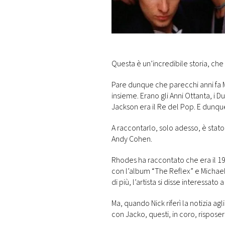
DI
MONACO
RMC
CONSIGLIA
Questa è un’incredibile storia, che 
Pare dunque che parecchi anni fa 
insieme. Erano gli Anni Ottanta, i 
Jackson era il Re del Pop. E dunq
A raccontarlo, solo adesso, è stat
Andy Cohen.
Rhodes ha raccontato che era il 198
con l’album “The Reflex” e Michael 
di più, l’artista si disse interessato
Ma, quando Nick riferì la notizia ag
con Jacko, questi, in coro, risposer