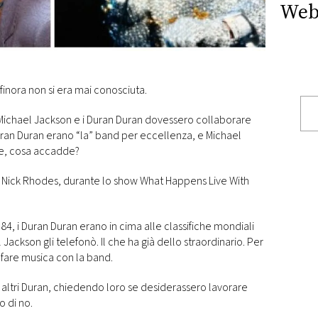
Web
finora non si era mai conosciuta.
Michael Jackson e i Duran Duran dovessero collaborare
Duran Duran erano “la” band per eccellenza, e Michael
ue, cosa accadde?
o Nick Rhodes, durante lo show What Happens Live With
4, i Duran Duran erano in cima alle classifiche mondiali
Jackson gli telefonò. Il che ha già dello straordinario. Per
 a fare musica con la band.
li altri Duran, chiedendo loro se desiderassero lavorare
o di no.