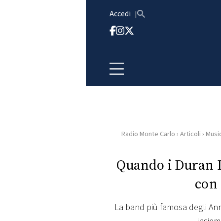
Vai al contenuto
Accedi
Radio Monte Carlo
›
Articoli
›
Musi
HOME
Quando i Duran D
RADIO
con
WEB
RADIO
La band più famosa degli Ann