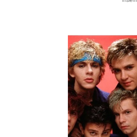
insiem
PLAYLIST
NEWS
FOTO
CONCORSI
EVENTI
VIDEO
TV
PRINCIPATO