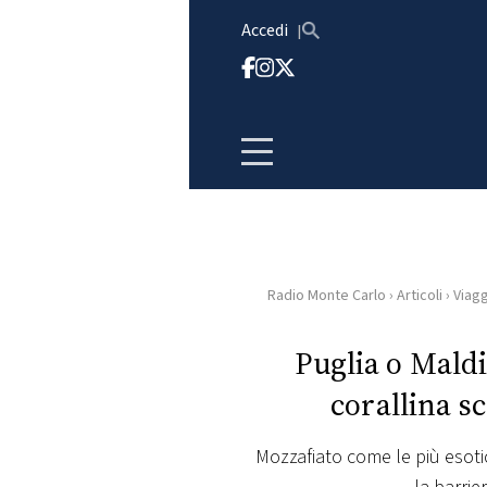
Vai al contenuto
Accedi
Radio Monte Carlo
›
Articoli
›
Viagg
HOME
Puglia o Maldi
RADIO
corallina s
WEB
RADIO
Mozzafiato come le più esotich