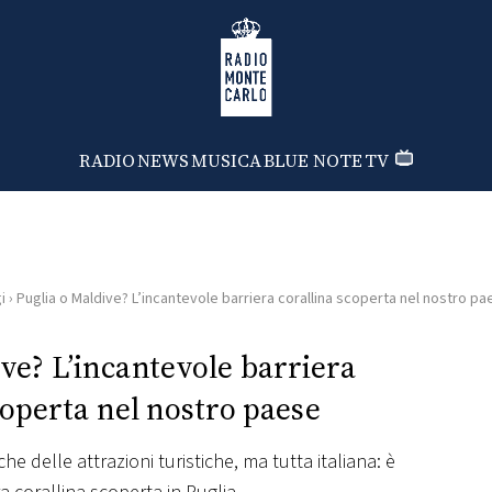
Radio Monte Carlo
RADIO
NEWS
MUSICA
BLUE NOTE
TV
i
›
Puglia o Maldive? L’incantevole barriera corallina scoperta nel nostro p
ve? L’incantevole barriera
coperta nel nostro paese
e delle attrazioni turistiche, ma tutta italiana: è