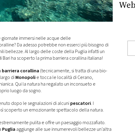
Web
e giornate immersi nelle acque delle
oralline? Da adesso potrebbe non esserci più bisogno di
i bellezze. Al largo delle coste della Puglia infatti un
di Bari ha scoperto la prima barriera corallina italiana!
a
barriera corallina
(tecnicamente, si tratta di una bio-
 largo di
Monopoli
e tocca le località di Cerano,
ianica. Qui la natura ha regalato un inconsueto e
roprio luogo da sogno.
enuto dopo le segnalazioni di alcuni
pescatori
. I
così scoperto un emozionante spettacolo della natura.
 estremamente pulita e offre un paesaggio mozzafiato.
la
Puglia
aggiunge alle sue innumerevoli bellezze un’altra