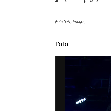
attrazione da non perdere.
(Foto Getty Images)
Foto