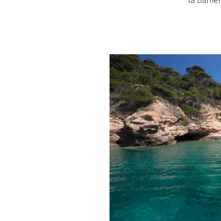
la barrie
PLAYLIST
NEWS
FOTO
CONCORSI
EVENTI
VIDEO
TV
PRINCIPATO