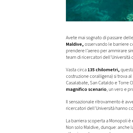
DI
MONACO
RMC
CONSIGLIA
Avete mai sognato di passare dell
Maldive,
osservando le barriere c
prendere l’aereo per ammirare simil
team di ricercatori dell’Università 
Vasta circa
135 chilometri,
quest
costruzione coralligena) si trova al
Casalabate, San Cataldo e Torre Ch
magnifico scenario
, un vero e p
Il sensazionale ritrovamento è avv
ricercatori dell’Università hanno 
La barriera scoperta a Monopoli è
Non solo Maldive, dunque: anche 