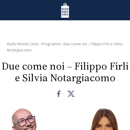
Vai al contenuto
Radio Monte Carlo
Radio Monte Carlo
›
Programmi
›
Due come noi – Filippo Firli e Silvia
HOME
Notargiacomo
Due come noi – Filippo Firli
RADIO
e Silvia Notargiacomo
WEB
RADIO
PLAYLIST
NEWS