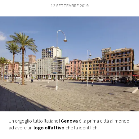
12 SETTEMBRE 2019
FOTO
CONCORSI
EVENTI
VIDEO
TV
PRINCIPATO
DI
MONACO
Un orgoglio tutto italiano!
Genova
è la prima città al mondo
ad avere un
logo olfattivo
che la identifichi.
RMC