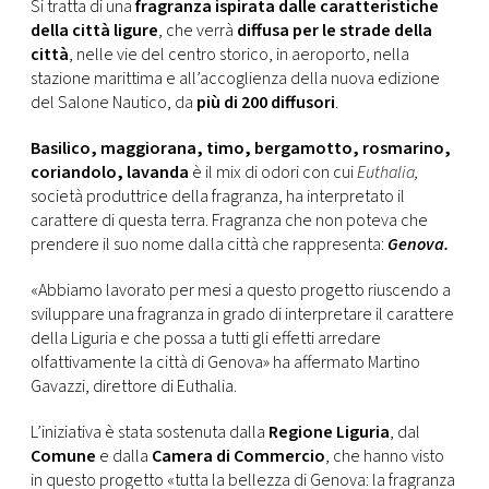
CONSIGLIA
Si tratta di una
fragranza ispirata dalle caratteristiche
della città ligure
, che verrà
diffusa per le strade della
città
, nelle vie del centro storico, in aeroporto, nella
stazione marittima e all’accoglienza della nuova edizione
del Salone Nautico, da
più di 200 diffusori
.
Basilico, maggiorana, timo, bergamotto, rosmarino,
coriandolo, lavanda
è il mix di odori con cui
Euthalia,
società produttrice della fragranza, ha interpretato il
carattere di questa terra. Fragranza che non poteva che
prendere il suo nome dalla città che rappresenta:
Genova.
«Abbiamo lavorato per mesi a questo progetto riuscendo a
sviluppare una fragranza in grado di interpretare il carattere
della Liguria e che possa a tutti gli effetti arredare
olfattivamente la città di Genova» ha affermato Martino
Gavazzi, direttore di Euthalia.
L’iniziativa è stata sostenuta dalla
Regione Liguria
, dal
Comune
e dalla
Camera di Commercio
, che hanno visto
in questo progetto «tutta la bellezza di Genova: la fragranza