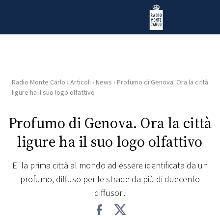
Vai al contenuto
Radio Monte Carlo
Radio Monte Carlo
›
Articoli
›
News
›
Profumo di Genova. Ora la città
HOME
ligure ha il suo logo olfattivo
RADIO
Profumo di Genova. Ora la città
ligure ha il suo logo olfattivo
WEB
RADIO
E' la prima città al mondo ad essere identificata da un
profumo, diffuso per le strade da più di duecento
PLAYLIST
diffusori.
NEWS