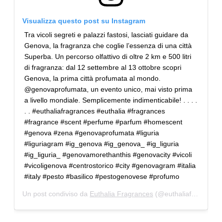
Visualizza questo post su Instagram
Tra vicoli segreti e palazzi fastosi, lasciati guidare da
Genova, la fragranza che coglie l’essenza di una città
Superba. Un percorso olfattivo di oltre 2 km e 500 litri
di fragranza: dal 12 settembre al 13 ottobre scopri
Genova, la prima città profumata al mondo.
@genovaprofumata, un evento unico, mai visto prima
a livello mondiale. Semplicemente indimenticabile! . . . .
. . #euthaliafragrances #euthalia #fragrances
#fragrance #scent #perfume #parfum #homescent
#genova #zena #genovaprofumata #liguria
#liguriagram #ig_genova #ig_genova_ #ig_liguria
#ig_liguria_ #genovamorethanthis #genovacity #vicoli
#vicoligenova #centrostorico #city #genovagram #italia
#italy #pesto #basilico #pestogenovese #profumo
Un post condiviso da
Euthalia Fragrances
(@euthaliafragrances) in data: