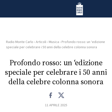
Vai al contenuto
Radio Monte Carlo
Radio Monte Carlo
›
Articoli
›
Musica
›
Profondo rosso: un ‘edizione
HOME
speciale per celebrare i 50 anni della celebre colonna sonora
RADIO
Profondo rosso: un ‘edizione
speciale per celebrare i 50 anni
WEB
RADIO
della celebre colonna sonora
PLAYLIST
11 APRILE 2025
NEWS