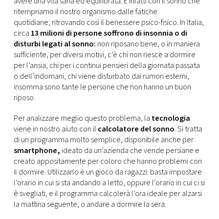
avere una vita sana ed equilibrata. È infatti con il sonno che
CONSIGLIA
ritempriamo il nostro organismo dalle fatiche
quotidiane, ritrovando così il benessere psico-fisico. In Italia,
circa
13 milioni di persone soffrono di insonnia o di
disturbi legati al sonno:
non riposano bene, o in maniera
sufficiente, per diversi motivi, c’è chi non riesce a dormire
per l’ansia, chi per i continui pensieri della giornata passata
o dell’indomani, chi viene disturbato dai rumori esterni,
insomma sono tante le persone che non hanno un buon
riposo.
Per analizzare meglio questo problema, la
tecnologia
viene in nostro aiuto con il
calcolatore del sonno
. Si tratta
di un programma molto semplice, disponibile anche per
smartphone,
ideato da un’azienda che vende persiane e
creato appositamente per coloro che hanno problemi con
il dormire. Utilizzarlo è un gioco da ragazzi: basta impostare
l’orario in cui si sta andando a letto, oppure l’orario in cui ci si
è svegliati, e il programma calcolerà l’ora ideale per alzarsi
la mattina seguente, o andare a dormire la sera.