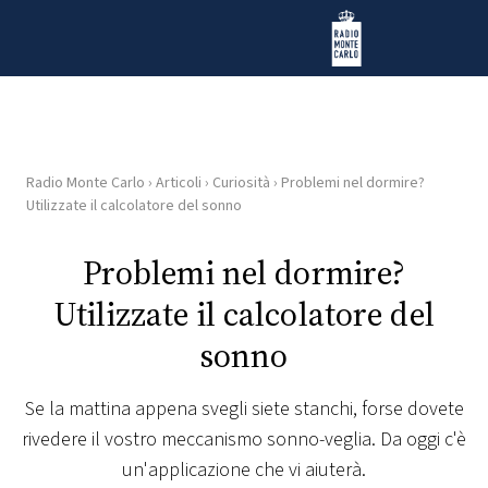
Vai al contenuto
Radio Monte Carlo
Radio Monte Carlo
›
Articoli
›
Curiosità
›
Problemi nel dormire?
HOME
Utilizzate il calcolatore del sonno
RADIO
Problemi nel dormire?
Utilizzate il calcolatore del
WEB
RADIO
sonno
PLAYLIST
Se la mattina appena svegli siete stanchi, forse dovete
rivedere il vostro meccanismo sonno-veglia. Da oggi c'è
NEWS
un'applicazione che vi aiuterà.