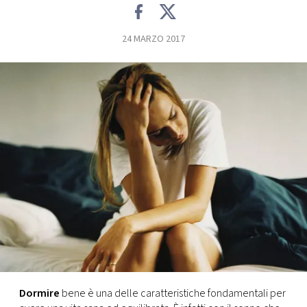
FOTO
24 MARZO 2017
CONCORSI
EVENTI
VIDEO
TV
PRINCIPATO
DI
MONACO
Dormire
bene è una delle caratteristiche fondamentali per
RMC