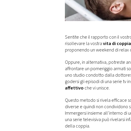
DI
MONACO
RMC
CONSIGLIA
Sentite che il rapporto con il vostr
risollevare la vostra
vita di coppia
proponendo un weekend di relax o
Oppure, in alternativa, potreste an
affrontare un pomeriggio armati so
uno studio condotto dalla dottores
godersi gli episodi di una serie tv
affettivo
che vi unisce.
Questo metodo si rivela efficace s
diverse e quindi non condividono 
Immergersi insieme all’interno di u
una serie televisiva può rivelarsi i
della coppia.