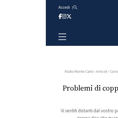
Vai al contenuto
Accedi
Radio Monte Carlo
›
Articoli
›
Curio
HOME
Problemi di copp
RADIO
WEB
RADIO
Vi sentiti distanti dal vostro