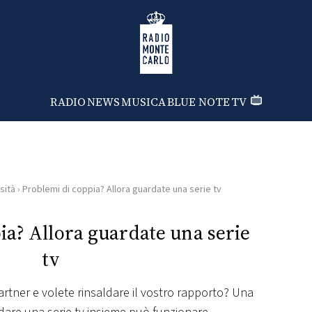
Radio Monte Carlo
RADIO
NEWS
MUSICA
BLUE NOTE
TV
sità
›
Problemi di coppia? Allora guardate una serie tv
ia? Allora guardate una serie
tv
 partner e volete rinsaldare il vostro rapporto? Una