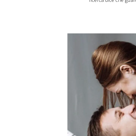
ricerca dice che gua
PLAYLIST
NEWS
FOTO
CONCORSI
EVENTI
VIDEO
TV
PRINCIPATO