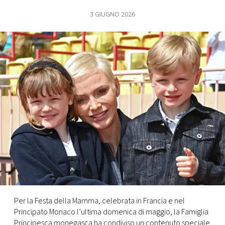
3 GIUGNO 2026
FOTO
CONCORSI
EVENTI
VIDEO
TV
PRINCIPATO
DI
MONACO
Per la Festa della Mamma, celebrata in Francia e nel
Principato Monaco l’ultima domenica di maggio, la Famiglia
RMC
Principesca monegasca ha condiviso un contenuto speciale