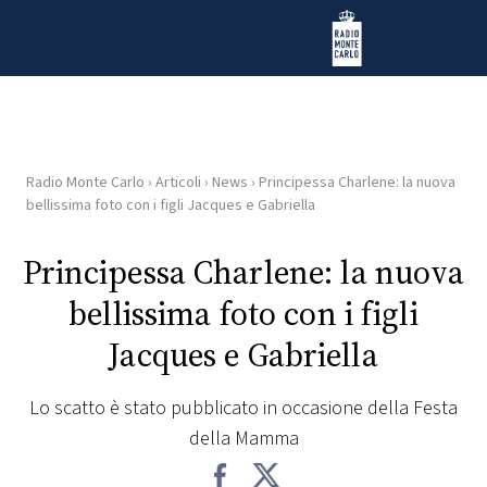
Vai al contenuto
Radio Monte Carlo
Radio Monte Carlo
›
Articoli
›
News
›
Principessa Charlene: la nuova
HOME
bellissima foto con i figli Jacques e Gabriella
RADIO
Principessa Charlene: la nuova
bellissima foto con i figli
WEB
RADIO
Jacques e Gabriella
PLAYLIST
Lo scatto è stato pubblicato in occasione della Festa
della Mamma
NEWS