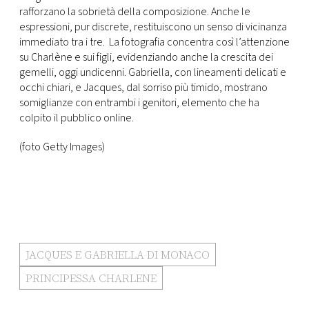
rafforzano la sobrietà della composizione. Anche le
espressioni, pur discrete, restituiscono un senso di vicinanza
immediato tra i tre. La fotografia concentra così l’attenzione
su Charlène e sui figli, evidenziando anche la crescita dei
gemelli, oggi undicenni. Gabriella, con lineamenti delicati e
occhi chiari, e Jacques, dal sorriso più timido, mostrano
somiglianze con entrambi i genitori, elemento che ha
colpito il pubblico online.
(foto Getty Images)
JACQUES E GABRIELLA DI MONACO
PRINCIPESSA CHARLENE