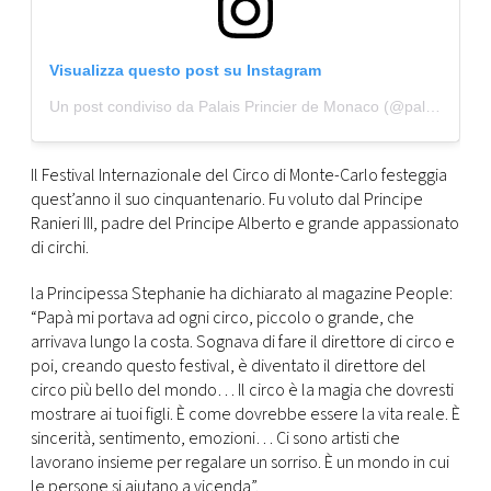
CONSIGLIA
Visualizza questo post su Instagram
Un post condiviso da Palais Princier de Monaco (@palaisprincierdemonaco)
Il Festival Internazionale del Circo di Monte-Carlo festeggia
quest’anno il suo cinquantenario. Fu voluto dal Principe
Ranieri III, padre del Principe Alberto e grande appassionato
di circhi.
la Principessa Stephanie ha dichiarato al magazine People:
“Papà mi portava ad ogni circo, piccolo o grande, che
arrivava lungo la costa. Sognava di fare il direttore di circo e
poi, creando questo festival, è diventato il direttore del
circo più bello del mondo… Il circo è la magia che dovresti
mostrare ai tuoi figli. È come dovrebbe essere la vita reale. È
sincerità, sentimento, emozioni… Ci sono artisti che
lavorano insieme per regalare un sorriso. È un mondo in cui
le persone si aiutano a vicenda”.