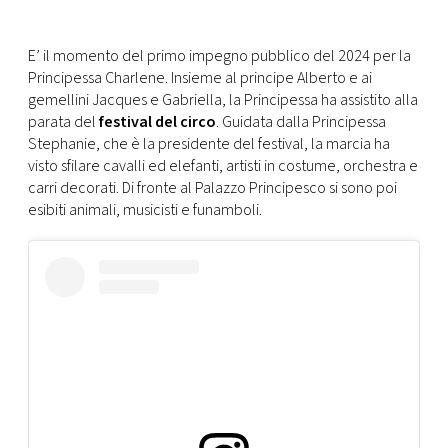
FOTO
E’ il momento del primo impegno pubblico del 2024 per la
Principessa Charlene. Insieme al principe Alberto e ai
CONCORSI
gemellini Jacques e Gabriella, la Principessa ha assistito alla
parata del
festival del circo
. Guidata dalla Principessa
Stephanie, che è la presidente del festival, la marcia ha
EVENTI
visto sfilare cavalli ed elefanti, artisti in costume, orchestra e
carri decorati. Di fronte al Palazzo Principesco si sono poi
esibiti animali, musicisti e funamboli.
VIDEO
TV
PRINCIPATO
DI
MONACO
RMC