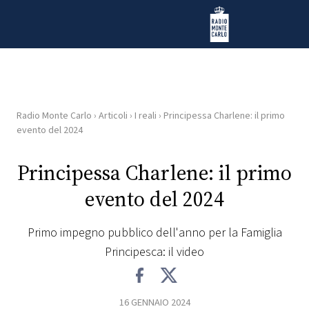
Vai al contenuto
Radio Monte Carlo
Radio Monte Carlo
›
Articoli
›
I reali
›
Principessa Charlene: il primo
HOME
evento del 2024
RADIO
Principessa Charlene: il primo
evento del 2024
WEB
RADIO
Primo impegno pubblico dell'anno per la Famiglia
Principesca: il video
PLAYLIST
NEWS
16 GENNAIO 2024