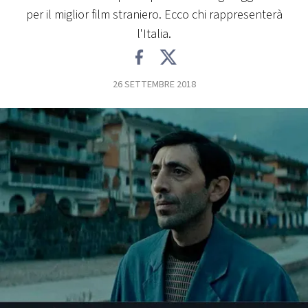
per il miglior film straniero. Ecco chi rappresenterà
FOTO
l'Italia.
CONCORSI
26 SETTEMBRE 2018
EVENTI
VIDEO
TV
PRINCIPATO
DI
MONACO
RMC