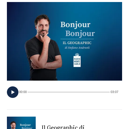
FOTO
CONCORSI
EVENTI
VIDEO
TV
00:00
03:07
PRINCIPATO
DI
MONACO
RMC
Il Geographic di