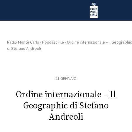
Vai al contenuto
Radio Monte Carlo
Radio Monte Carlo
›
Podcast File
›
Ordine internazionale – Il Geographic
di Stefano Andreoli
HOME
RADIO
21 GENNAIO
WEB
RADIO
Ordine internazionale – Il
Geographic di Stefano
PLAYLIST
Andreoli
NEWS