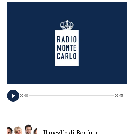
FOTO
CONCORSI
EVENTI
VIDEO
TV
00:00
02:45
PRINCIPATO
DI
MONACO
RMC
Il meglio di Bonjour