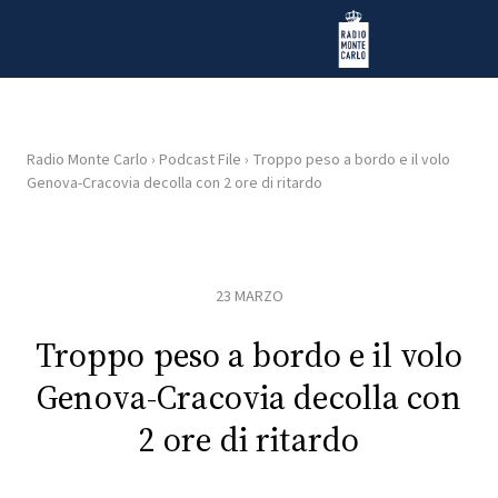
Vai al contenuto
Radio Monte Carlo
Radio Monte Carlo
›
Podcast File
›
Troppo peso a bordo e il volo
Genova-Cracovia decolla con 2 ore di ritardo
HOME
RADIO
23 MARZO
WEB
RADIO
Troppo peso a bordo e il volo
Genova-Cracovia decolla con
PLAYLIST
2 ore di ritardo
NEWS