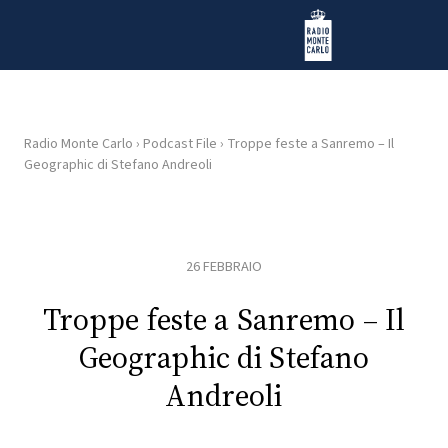
Vai al contenuto
Radio Monte Carlo
Radio Monte Carlo
›
Podcast File
›
Troppe feste a Sanremo – Il
Geographic di Stefano Andreoli
HOME
RADIO
26 FEBBRAIO
WEB
RADIO
Troppe feste a Sanremo – Il
Geographic di Stefano
PLAYLIST
Andreoli
NEWS