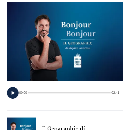
FOTO
CONCORSI
EVENTI
VIDEO
TV
00:00
02:41
PRINCIPATO
DI
MONACO
RMC
Il Geographic di