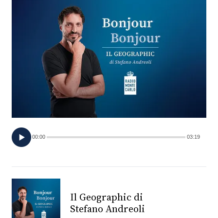
FOTO
CONCORSI
EVENTI
VIDEO
TV
00:00
03:19
PRINCIPATO
DI
MONACO
Il Geographic di
Stefano Andreoli
RMC