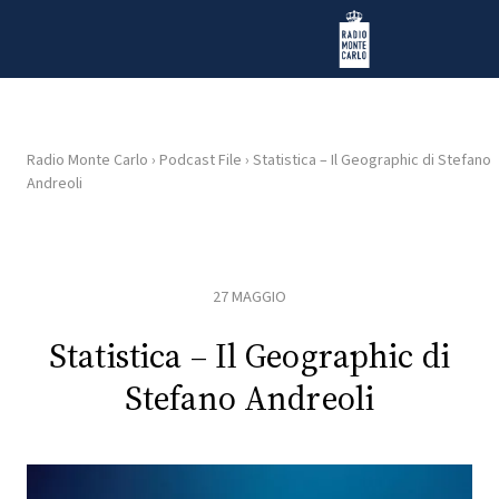
Vai al contenuto
Radio Monte Carlo
Radio Monte Carlo
›
Podcast File
›
Statistica – Il Geographic di Stefano
Andreoli
HOME
RADIO
27 MAGGIO
WEB
RADIO
Statistica – Il Geographic di
Stefano Andreoli
PLAYLIST
NEWS