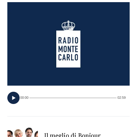
FOTO
CONCORSI
EVENTI
VIDEO
TV
00:00
02:59
PRINCIPATO
DI
MONACO
RMC
Il meglio di Bonjour