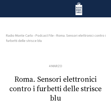
Vai al contenuto
Radio Monte Carlo
Radio Monte Carlo
›
Podcast File
›
Roma. Sensori elettronici contro i
furbetti delle strisce blu
HOME
RADIO
4 MARZO
WEB
RADIO
Roma. Sensori elettronici
contro i furbetti delle strisce
PLAYLIST
blu
NEWS