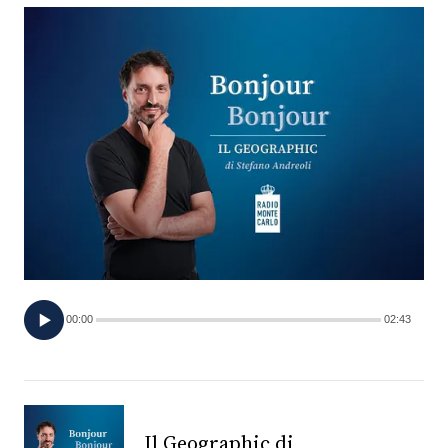
FOTO
CONCORSI
EVENTI
VIDEO
TV
00:00
02:43
PRINCIPATO
DI
MONACO
RMC
Il Geographic di