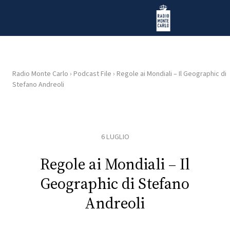
Vai al contenuto
Radio Monte Carlo
Radio Monte Carlo
›
Podcast File
›
Regole ai Mondiali – Il Geographic di
Stefano Andreoli
HOME
RADIO
6 LUGLIO
WEB
RADIO
Regole ai Mondiali – Il
Geographic di Stefano
PLAYLIST
Andreoli
NEWS