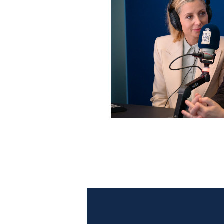
Anna Ferzetti e Toni Servil
Monte Carlo: le foto più b