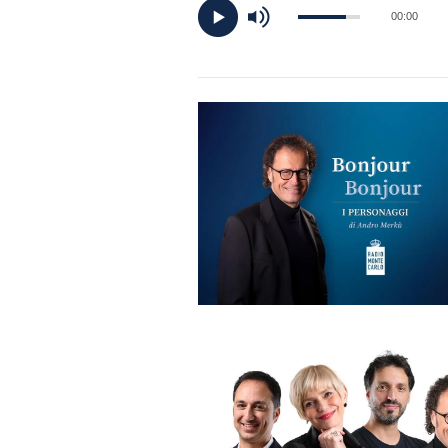
DI
00:00
MONACO
RMC
CONSIGLIA