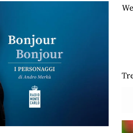
We
Tr