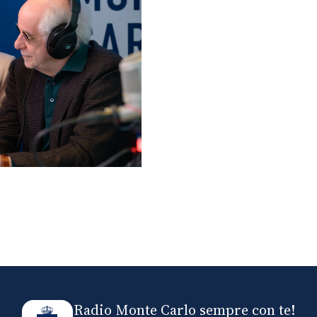
lo ospiti di Radio
elle
Radio Monte Carlo sempre con te!