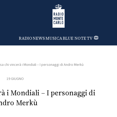
Radio Monte Carlo
RADIO
NEWS
MUSICA
BLUE NOTE
TV
a chi vincerà i Mondiali – I personaggi di Andro Merkù
19 GIUGNO
à i Mondiali – I personaggi di
ndro Merkù