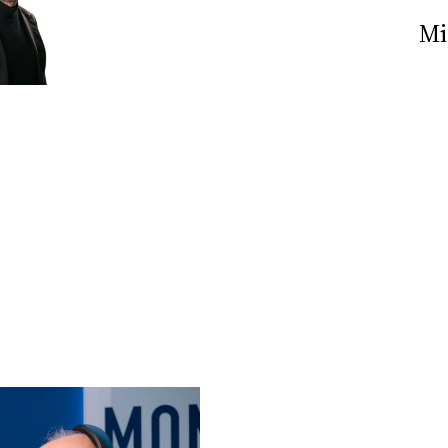
Nick The Nightfly &
Mi
Friends For Alassio