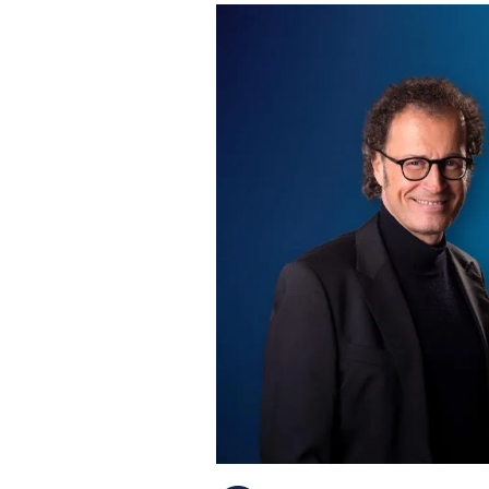
PLAYLIST
NEWS
FOTO
CONCORSI
EVENTI
VIDEO
TV
PRINCIPATO