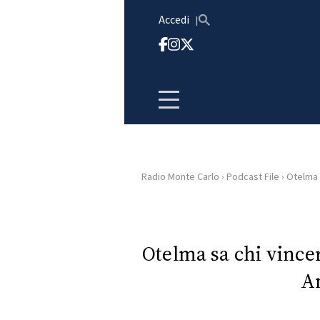
Vai al contenuto
Accedi
Radio Monte Carlo
›
Podcast File
›
Otelma s
HOME
RADIO
Otelma sa chi vincer
A
WEB
RADIO