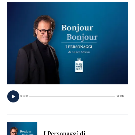
FOTO
CONCORSI
EVENTI
VIDEO
TV
00:00
04:06
PRINCIPATO
DI
MONACO
RMC
I Personaggi di