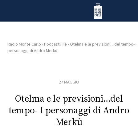
Vai al contenuto
Radio Monte Carlo
Radio Monte Carlo
›
Podcast File
›
Otelma e le previsioni…del tempo- I
personaggi di Andro Merkù
HOME
RADIO
27 MAGGIO
WEB
RADIO
Otelma e le previsioni…del
tempo- I personaggi di Andro
PLAYLIST
Merkù
NEWS