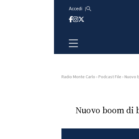
Vai al contenuto
Accedi
Radio Monte Carlo
›
Podcast File
›
Nuovo b
HOME
RADIO
Nuovo boom di b
WEB
RADIO