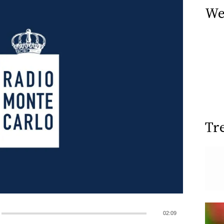
We
Tr
02:09