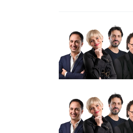
DI
MONACO
RMC
CONSIGLIA