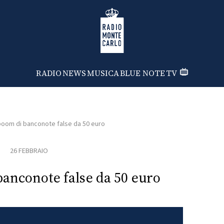
Radio Monte Carlo
RADIO
NEWS
MUSICA
BLUE NOTE
TV
oom di banconote false da 50 euro
26 FEBBRAIO
anconote false da 50 euro