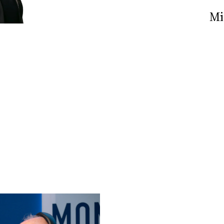
Nick The Nightfly &
Mi
Friends For Alassio