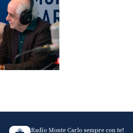
lo ospiti di Radio
elle
Radio Monte Carlo sempre con te!