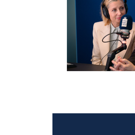
Anna Ferzetti e Toni Servil
Monte Carlo: le foto più b