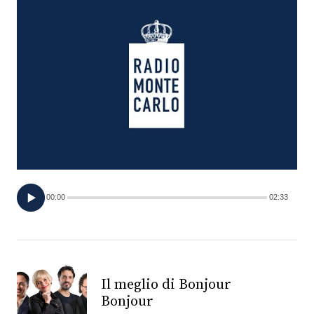
FOTO
CONCORSI
EVENTI
VIDEO
TV
00:00
02:33
PRINCIPATO
DI
MONACO
Il meglio di Bonjour
Bonjour
RMC