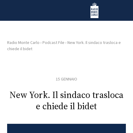
Vai al contenuto
Radio Monte Carlo
Radio Monte Carlo
›
Podcast File
›
New York. Il sindaco trasloca e
chiede il bidet
HOME
RADIO
15 GENNAIO
WEB
RADIO
New York. Il sindaco trasloca
e chiede il bidet
PLAYLIST
NEWS