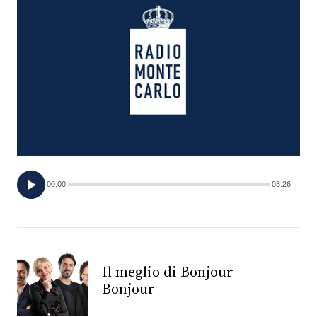
FOTO
CONCORSI
EVENTI
VIDEO
00:00
03:26
TV
PRINCIPATO
DI
MONACO
Il meglio di Bonjour
Bonjour
RMC