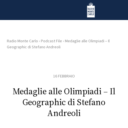
Vai al contenuto
Radio Monte Carlo
Radio Monte Carlo
›
Podcast File
›
Medaglie alle Olimpiadi – Il
Geographic di Stefano Andreoli
HOME
RADIO
16 FEBBRAIO
WEB
RADIO
Medaglie alle Olimpiadi – Il
Geographic di Stefano
PLAYLIST
Andreoli
NEWS