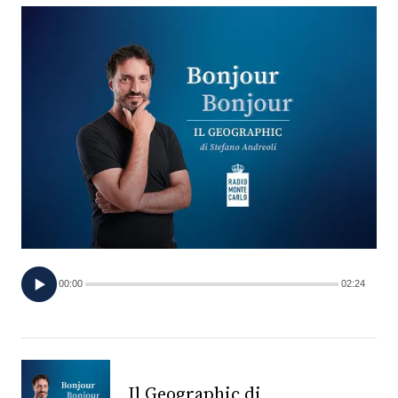
FOTO
CONCORSI
EVENTI
VIDEO
TV
00:00
02:24
PRINCIPATO
DI
MONACO
RMC
Il Geographic di