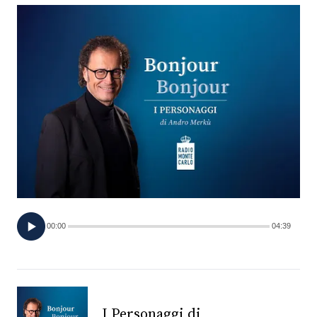
FOTO
CONCORSI
EVENTI
VIDEO
TV
00:00
04:39
PRINCIPATO
DI
MONACO
RMC
I Personaggi di