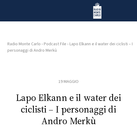
Vai al contenuto
Radio Monte Carlo
Radio Monte Carlo
›
Podcast File
›
Lapo Elkann e il water dei ciclisti – I
personaggi di Andro Merkù
HOME
RADIO
19 MAGGIO
WEB
RADIO
Lapo Elkann e il water dei
ciclisti – I personaggi di
PLAYLIST
Andro Merkù
NEWS