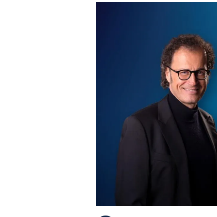
PLAYLIST
NEWS
FOTO
CONCORSI
EVENTI
VIDEO
TV
PRINCIPATO