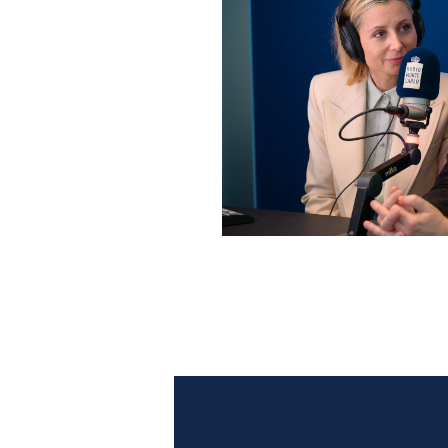
Anna Ferzetti e Toni Servil
Monte Carlo: le foto più b