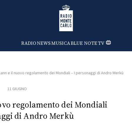
Radio Monte Carlo
RADIO
NEWS
MUSICA
BLUE NOTE
TV
ann e il nuovo regolamento dei Mondiali – I personaggi di Andro Merkù
11 GIUGNO
ovo regolamento dei Mondiali
aggi di Andro Merkù