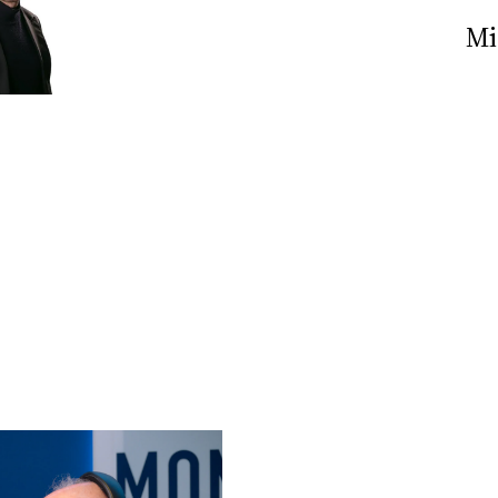
Nick The Nightfly &
Mi
Friends For Alassio