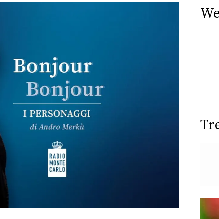
We
Tr