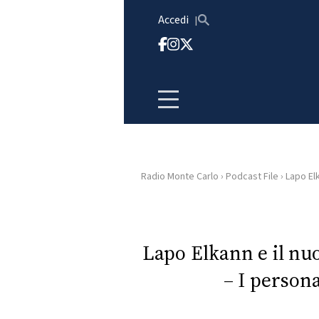
Vai al contenuto
Accedi
Radio Monte Carlo
›
Podcast File
›
Lapo Elk
HOME
RADIO
Lapo Elkann e il nu
– I person
WEB
RADIO