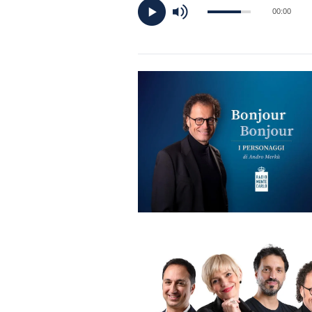
DI
00:00
MONACO
RMC
CONSIGLIA