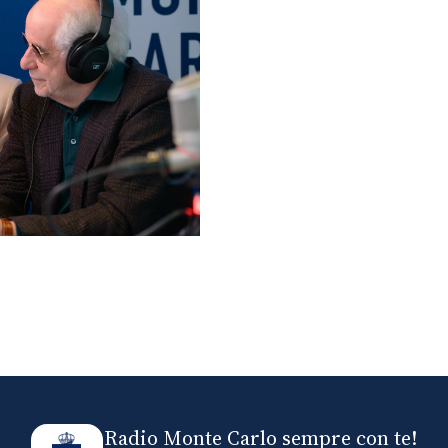
lo ospiti di Radio
elle
Radio Monte Carlo sempre con te!