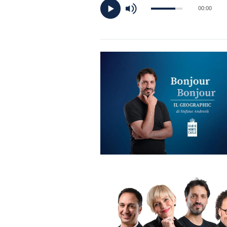
DI
00:00
MONACO
RMC
CONSIGLIA