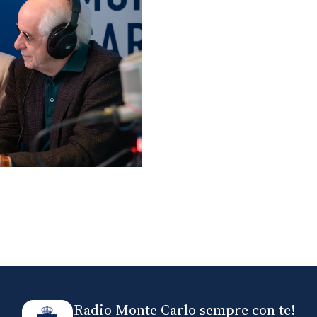
lo ospiti di Radio
elle
Radio Monte Carlo sempre con te!