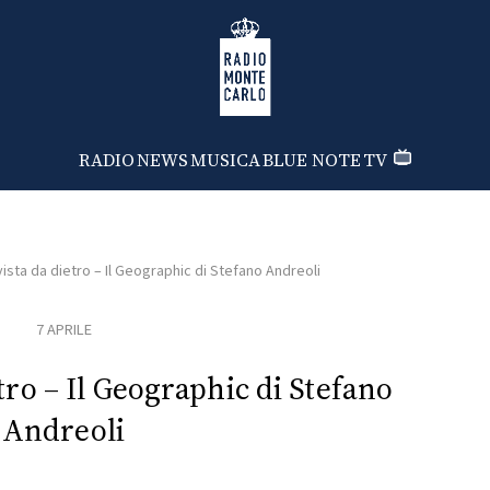
Radio Monte Carlo
RADIO
NEWS
MUSICA
BLUE NOTE
TV
vista da dietro – Il Geographic di Stefano Andreoli
7 APRILE
tro – Il Geographic di Stefano
Andreoli