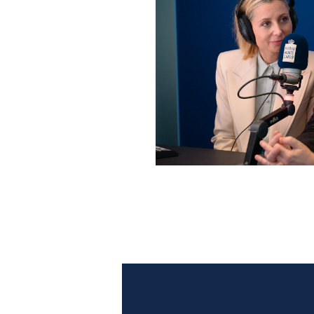
Anna Ferzetti e Toni Servil
Monte Carlo: le foto più b