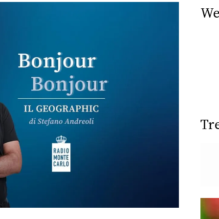
We
Tr