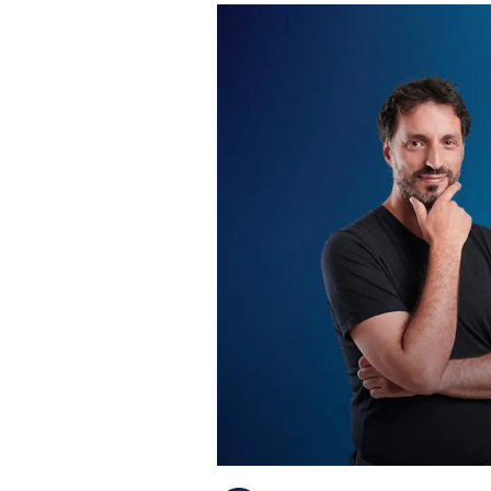
PLAYLIST
NEWS
FOTO
CONCORSI
EVENTI
VIDEO
TV
PRINCIPATO