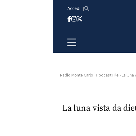
Vai al contenuto
Accedi
Radio Monte Carlo
›
Podcast File
›
La luna 
HOME
RADIO
La luna vista da die
WEB
RADIO