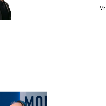
Nick The Nightfly &
Mi
Friends For Alassio