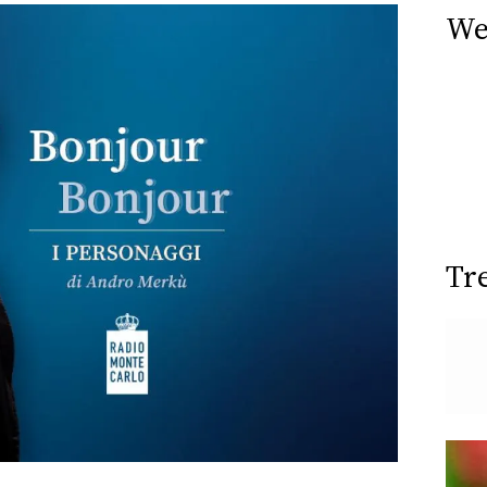
We
Tr