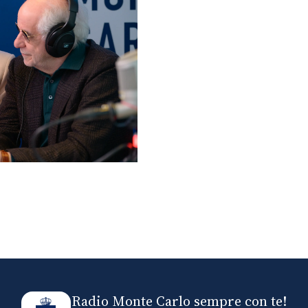
lo ospiti di Radio
elle
Radio Monte Carlo sempre con te!