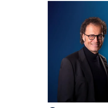
PLAYLIST
NEWS
FOTO
CONCORSI
EVENTI
VIDEO
TV
PRINCIPATO