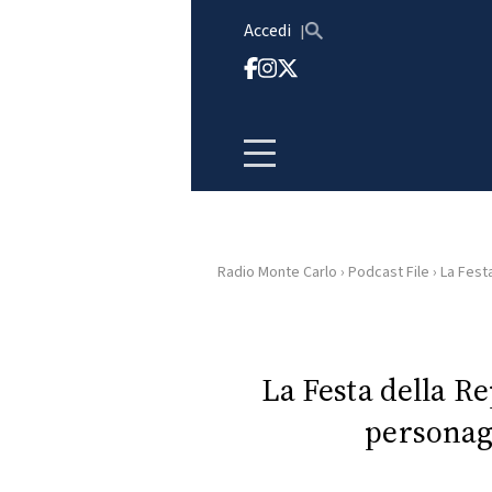
Vai al contenuto
Accedi
Radio Monte Carlo
›
Podcast File
›
La Festa
HOME
RADIO
La Festa della Re
personag
WEB
RADIO