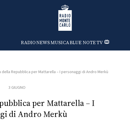
Radio Monte Carlo
RADIO
NEWS
MUSICA
BLUE NOTE
TV
 della Repubblica per Mattarella – I personaggi di Andro Merkù
3 GIUGNO
pubblica per Mattarella – I
gi di Andro Merkù