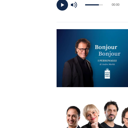
DI
00:00
MONACO
RMC
CONSIGLIA