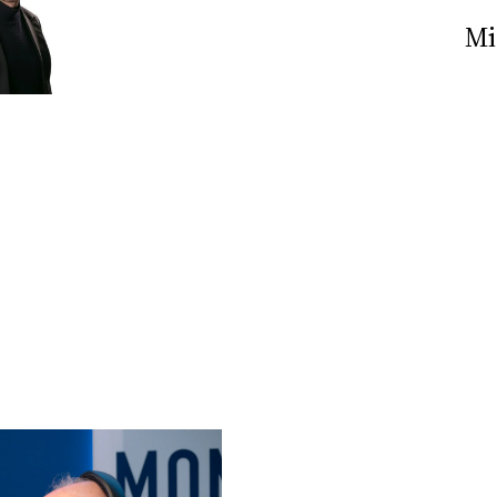
Nick The Nightfly &
Mi
Friends For Alassio