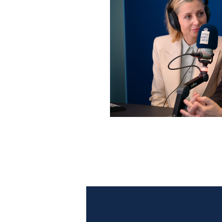
Anna Ferzetti e Toni Servil
Monte Carlo: le foto più b