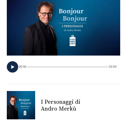
FOTO
CONCORSI
EVENTI
VIDEO
00:00
03:54
TV
PRINCIPATO
DI
I Personaggi di
MONACO
Andro Merkù
RMC