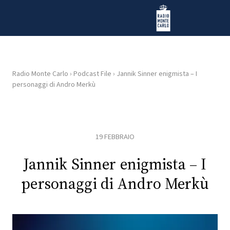
Vai al contenuto
Radio Monte Carlo
Radio Monte Carlo
›
Podcast File
›
Jannik Sinner enigmista – I
personaggi di Andro Merkù
HOME
RADIO
19 FEBBRAIO
WEB
RADIO
Jannik Sinner enigmista – I
personaggi di Andro Merkù
PLAYLIST
NEWS