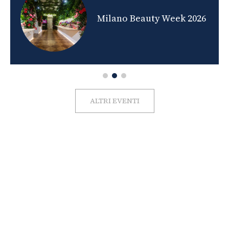
nds
Milano Beauty Week 2026
ALTRI EVENTI
FOTO