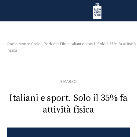
Vai al contenuto
Radio Monte Carlo
Radio Monte Carlo
›
Podcast File
›
Italiani e sport. Solo il 35% fa attività
fisica
HOME
RADIO
9 MARZO
WEB
RADIO
Italiani e sport. Solo il 35% fa
attività fisica
PLAYLIST
NEWS