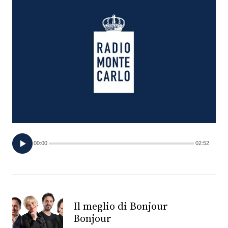
FOTO
CONCORSI
EVENTI
VIDEO
TV
00:00
02:52
PRINCIPATO
DI
MONACO
Il meglio di Bonjour
Bonjour
RMC