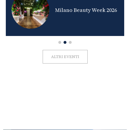
nds
Milano Beauty Week 2026
ALTRI EVENTI
FOTO