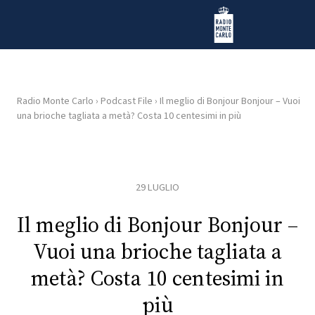
Vai al contenuto
Radio Monte Carlo
Radio Monte Carlo
›
Podcast File
›
Il meglio di Bonjour Bonjour – Vuoi
una brioche tagliata a metà? Costa 10 centesimi in più
HOME
RADIO
29 LUGLIO
WEB
RADIO
Il meglio di Bonjour Bonjour –
Vuoi una brioche tagliata a
PLAYLIST
metà? Costa 10 centesimi in
più
NEWS